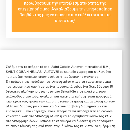
προωθήσουμε την αποτελεσματικότητα της
επιχείρησής μας. Αγκαλιάζουμε την ψηφιοποίηση
βοηθώντας μας να είμαστε πιο ευέλικτοι και πιο
κοντά σας!
Σεβόμαστε το απόρρητό σας. Saint-Gobain Autover International B.V. ,
SAINT GOBAIN HELLAS - AUTOVER σε επίπεδο χώρας και επιλεγμένα
τρίτα μέρη χρησιμοποιούν cookies ή παρόμοιες τεχνολογίες.
Επιτρέπουν την πρόσβαση σε πληροφορίες όπως τα χαρακτηριστικά
του τερματικού σας ή ορισμένα προσωπικά δεδομένα (διευθύνσεις IP,
δεδομένα πλοήγησης στον ιστότοπο Sekurit-Service κ.λπ.) για τους
ακόλουθους σκοπούς: ανάλυση και εμπειρία χρήστη ή/και προσφορά
περιεχομένου, προϊόντων και υπηρεσίες· μέτρηση και ανάλυση κοινού·
αλληλεπιδράσεις με κοινωνικά δίκτυα· προβολή διαφημίσεων και
εξατομικευμένου περιεχομένου. Μπορείτε να αποδεχτείτε τα cookies
κάνοντας κλικ στο "Αποδοχή όλων" ή να τα αρνηθείτε κάνοντας κλικ
στο "Απόρριψη όλων". Μπορείτε ελεύθερα να δώσετε ή να αποσύρετε
τη συγκατάθεσή σας ανά πάσα στιγμή κάνοντας κλικ στο "Διαμόρφωση