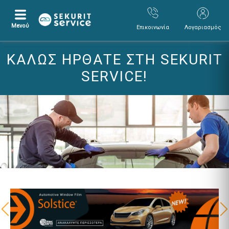
Μενού
Επικοινωνία
Λογαριασμός
Μετάβαση
Μετάβαση
ΚΑΛΏΣ ΉΡΘΑΤΕ ΣΤΗ SEKURIT
σε
σε
περιεχόμενο
μενού
SERVICE!
πλοήγησης