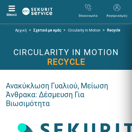
Μενού
Επικοινωνία
Λογαριασμός
Μετάβαση
Μετάβαση
>
>
>
Αρχική
Σχετικά με εμάς
Circularity In Motion
Recycle
σε
σε
περιεχόμενο
μενού
πλοήγησης
CIRCULARITY IN MOTION
RECYCLE
Ανακύκλωση Γυαλιού, Μείωση
Άνθρακα: Δέσμευση Για
Βιωσιμότητα