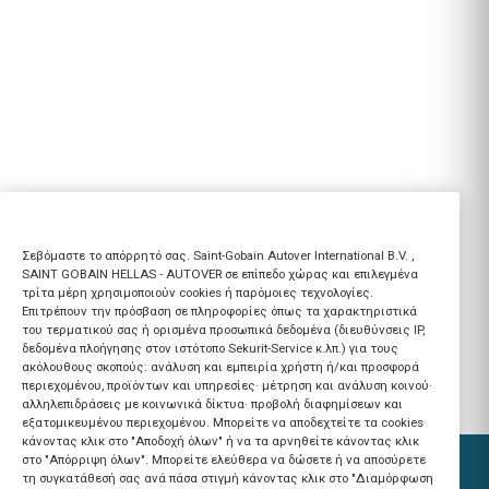
Σεβόμαστε το απόρρητό σας. Saint-Gobain Autover International B.V. ,
SAINT GOBAIN HELLAS - AUTOVER σε επίπεδο χώρας και επιλεγμένα
τρίτα μέρη χρησιμοποιούν cookies ή παρόμοιες τεχνολογίες.
Επιτρέπουν την πρόσβαση σε πληροφορίες όπως τα χαρακτηριστικά
του τερματικού σας ή ορισμένα προσωπικά δεδομένα (διευθύνσεις IP,
δεδομένα πλοήγησης στον ιστότοπο Sekurit-Service κ.λπ.) για τους
ακόλουθους σκοπούς: ανάλυση και εμπειρία χρήστη ή/και προσφορά
περιεχομένου, προϊόντων και υπηρεσίες· μέτρηση και ανάλυση κοινού·
αλληλεπιδράσεις με κοινωνικά δίκτυα· προβολή διαφημίσεων και
εξατομικευμένου περιεχομένου. Μπορείτε να αποδεχτείτε τα cookies
κάνοντας κλικ στο "Αποδοχή όλων" ή να τα αρνηθείτε κάνοντας κλικ
στο "Απόρριψη όλων". Μπορείτε ελεύθερα να δώσετε ή να αποσύρετε
τη συγκατάθεσή σας ανά πάσα στιγμή κάνοντας κλικ στο "Διαμόρφωση