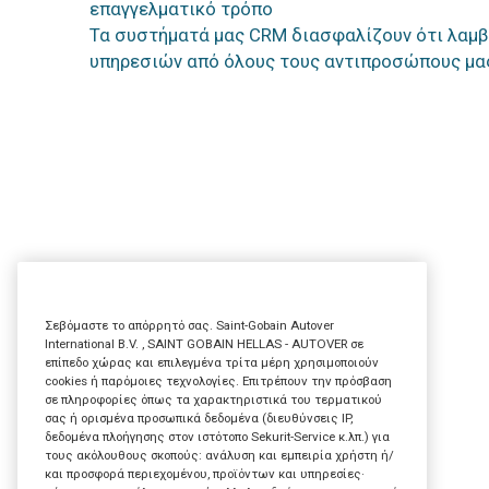
επαγγελματικό τρόπο
Τα συστήματά μας CRM διασφαλίζουν ότι λαμβ
υπηρεσιών από όλους τους αντιπροσώπους μας
Σεβόμαστε το απόρρητό σας. Saint-Gobain Autover
International B.V. , SAINT GOBAIN HELLAS - AUTOVER σε
επίπεδο χώρας και επιλεγμένα τρίτα μέρη χρησιμοποιούν
cookies ή παρόμοιες τεχνολογίες. Επιτρέπουν την πρόσβαση
σε πληροφορίες όπως τα χαρακτηριστικά του τερματικού
σας ή ορισμένα προσωπικά δεδομένα (διευθύνσεις IP,
δεδομένα πλοήγησης στον ιστότοπο Sekurit-Service κ.λπ.) για
τους ακόλουθους σκοπούς: ανάλυση και εμπειρία χρήστη ή/
και προσφορά περιεχομένου, προϊόντων και υπηρεσίες·