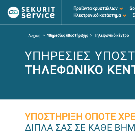
Προϊόντα κρυστάλλων
So
Ηλεκτρονικό κατάστημα
Σ
Μετάβαση
Μετάβαση
σε
σε
>
>
Αρχική
Υπηρεσίες υποστήριξης
Τηλεφωνικό κέντρο
περιεχόμενο
μενού
πλοήγησης
ΥΠΗΡΕΣΊΕΣ ΥΠΟΣ
ΤΗΛΕΦΩΝΙΚΌ ΚΈΝ
ΥΠΟΣΤΗΡΙΞΗ ΟΠΟΤΕ ΧΡΕ
ΔΙΠΛΑ ΣΑΣ ΣΕ ΚΑΘΕ ΒΗ