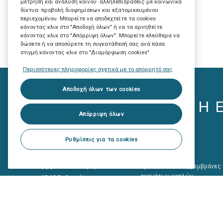
μέτρηση και ανάλυση κοινού· αλληλεπιδράσεις με κοινωνικά
δίκτυα· προβολή διαφημίσεων και εξατομικευμένου
περιεχομένου. Μπορείτε να αποδεχτείτε τα cookies
κάνοντας κλικ στο "Αποδοχή όλων" ή να τα αρνηθείτε
κάνοντας κλικ στο "Απόρριψη όλων". Μπορείτε ελεύθερα να
δώσετε ή να αποσύρετε τη συγκατάθεσή σας ανά πάσα
στιγμή κάνοντας κλικ στο "Διαμόρφωση cookies"
Περισσότερες πληροφορίες σχετικά με το απόρρητό σας
Αποδοχή όλων των cookies
Η 
Απόρριψη όλων
Ρυθμίσεις για τα cookies
Προϊόντα κρυστάλλων
Solar Gard
Ποιότητα Γνήσιου
Aντιηλιακές &
(εργοστασιακού) Κρυστάλλου
Προστατευτικές μεμβράνες
οχημάτων υψηλών
ADAS Βαθμονόμηση
προδιαγραφών
SOLSTICE
CX MAGNUM BLACK
CERAMIC PERFORMANCE