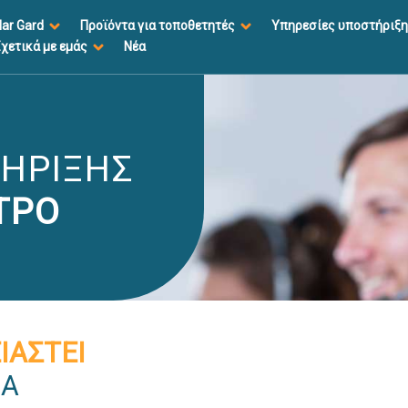
lar Gard
Προϊόντα για τοποθετητές
Υπηρεσίες υποστήριξ
χετικά με εμάς
Νέα
ΤΉΡΙΞΗΣ
ΤΡΟ
ΙΑΣΤΕΙ
ΜΑ