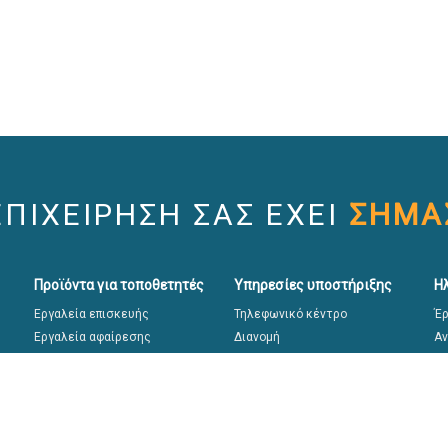
ΕΠΙΧΕΙΡΗΣΗ ΣΑΣ ΕΧΕΙ
ΣΗΜΑ
Προϊόντα για τοποθετητές
Υπηρεσίες υποστήριξης
Η
Εργαλεία επισκευής
Τηλεφωνικό κέντρο
Έρ
Εργαλεία αφαίρεσης
Διανομή
Αν
Εργαλεία τοποθέτησης
Sekurit Academy
Γρ
Εργαλεία βαθμονόμησης
Επ
Οδ
ED