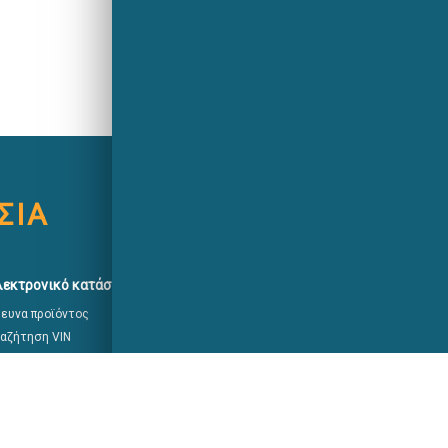
ΣΙΑ
A Saint-Gobain brand
λεκτρονικό κατάστημα
Σχετικά με εμάς
ευνα προϊόντος
Circularity In Motion
αζήτηση VIN
Ποιοι είμαστε
αφείο υποστήριξης
Saint Gobain
ιστροφές προϊόντων
Sekurit
ηγίες τοποθέτησης
Συμμόρφωση
I
Πολιτική Αναφορών