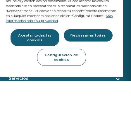
anuncios y contenidos personalizados. Puede aceptar las cookies
haciendo clic en “Aceptar todas” o rechazarlas haciendo clic en
“Rechazar todas”. Puedes dar o retirar tu consentimiento libremente
en cualquier momento haciendo clic en “Configurar Cookies”
Más
información sobre su privacidad
TU NEGOCIO
IMPORTA
A Saint-Gobain brand
Aceptar todas las
Rechazarlas todas
cookies
Acristalamiento
Configuración de
cookies
Calidad Original (OE)
Productos del taller
Calibración ADAS
Herramientas de reparación
Servicios
Herramientas de eliminación
Servicio de atención al cliente
Tienda online
Productos de montaje
Entregas
Herramientas de calibración
Identificación
Sobre nosotros
Sekurit Partner
Búsqueda VIN
Quienes somos
Sostenibilidad
Oficina de apoyo
Saint Gobain
Devoluciones de productos