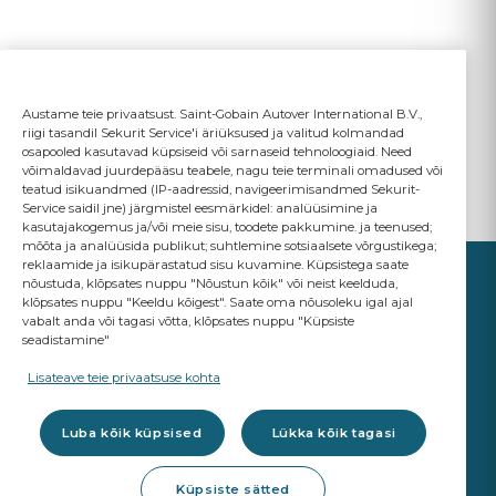
Austame teie privaatsust. Saint-Gobain Autover International B.V.,
riigi tasandil Sekurit Service'i äriüksused ja valitud kolmandad
osapooled kasutavad küpsiseid või sarnaseid tehnoloogiaid. Need
võimaldavad juurdepääsu teabele, nagu teie terminali omadused või
teatud isikuandmed (IP-aadressid, navigeerimisandmed Sekurit-
Service saidil jne) järgmistel eesmärkidel: analüüsimine ja
kasutajakogemus ja/või meie sisu, toodete pakkumine. ja teenused;
mõõta ja analüüsida publikut; suhtlemine sotsiaalsete võrgustikega;
reklaamide ja isikupärastatud sisu kuvamine. Küpsistega saate
nõustuda, klõpsates nuppu "Nõustun kõik" või neist keelduda,
klõpsates nuppu "Keeldu kõigest". Saate oma nõusoleku igal ajal
vabalt anda või tagasi võtta, klõpsates nuppu "Küpsiste
seadistamine"
YOUR BUSINESS
MATTERS
Lisateave teie privaatsuse kohta
A Saint-Gobain brand
Luba kõik küpsised
Lükka kõik tagasi
Klaasid
Küpsiste sätted
OE Kvaliteet