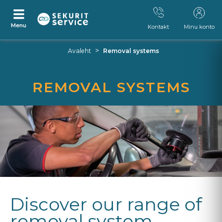
Menu
Kontakt
Minu konto
Otse
Otse
>
Avaleht
Removal systems
sisu
navigeerimismenüü
juurde
juurde
REMOVAL SYSTEMS
Discover our range of
removal system