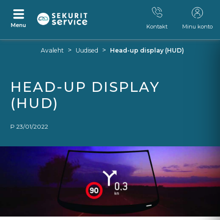
Menu
Kontakt
Minu konto
Otse
Otse
>
>
Avaleht
Uudised
Head-up display (HUD)
sisu
navigeerimismenüü
juurde
juurde
HEAD-UP DISPLAY
(HUD)
P 23/01/2022