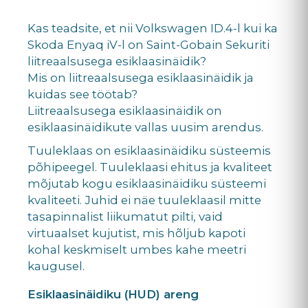
Kas teadsite, et nii Volkswagen ID.4-l kui ka
Skoda Enyaq iV-l on Saint-Gobain Sekuriti
liitreaalsusega esiklaasinäidik?
Mis on liitreaalsusega esiklaasinäidik ja
kuidas see töötab?
Liitreaalsusega esiklaasinäidik on
esiklaasinäidikute vallas uusim arendus.
Tuuleklaas on esiklaasinäidiku süsteemis
põhipeegel. Tuuleklaasi ehitus ja kvaliteet
mõjutab kogu esiklaasinäidiku süsteemi
kvaliteeti. Juhid ei näe tuuleklaasil mitte
tasapinnalist liikumatut pilti, vaid
virtuaalset kujutist, mis hõljub kapoti
kohal keskmiselt umbes kahe meetri
kaugusel.
Esiklaasinäidiku (HUD) areng