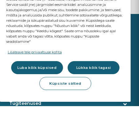
Service saidil jne) järgmistel eesmärkidel: analüüsimine ja
kasutajakogemus ja/või meie sisu, toodete pakkumine. ja teenused;
mõõta ja analüüsida publikut; suhtlemine sotsiaalsete võrgustikega;
reklaamide ja isikupärastatud sisu kuvamine. Küpsistega saate
nõustuda, klõpsates nuppu "Nõustun kõik" või neist keelduda,
klõpsates nuppu "Keeldu kõigest". Saate oma nõusoleku igal ajal
vabalt anda või tagasi võtta, klõpsates nuppu "Küpsiste
seadistamine"
YOUR BUSINESS
MATTERS
Lisateave teie privaatsuse kohta
A Saint-Gobain brand
Luba kõik küpsised
Lükka kõik tagasi
Klaasid
Küpsiste sätted
OE Kvaliteet
Töökoja tooted
ADAS re-kalibreerimine
Klaasiparandus
Tugiteenused
Klaasi eemaldamine
Klienditeenindus
Veebipoe teenused
Klaasipaigaldus
Tarne
Kalibreerimisseadmed
Toodete tuvastamine
Meist
Sekurit Partner
VIN otsing