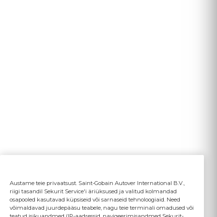
Austame teie privaatsust. Saint-Gobain Autover International B.V.,
riigi tasandil Sekurit Service'i äriüksused ja valitud kolmandad
osapooled kasutavad küpsiseid või sarnaseid tehnoloogiaid. Need
võimaldavad juurdepääsu teabele, nagu teie terminali omadused või
teatud isikuandmed (IP-aadressid, navigeerimisandmed Sekurit-