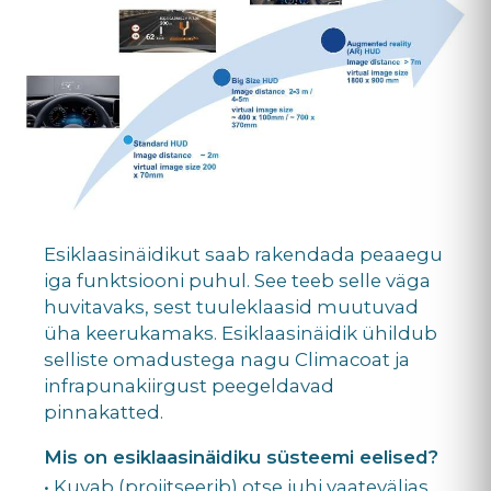
Esiklaasinäidikut saab rakendada peaaegu
iga funktsiooni puhul. See teeb selle väga
huvitavaks, sest tuuleklaasid muutuvad
üha keerukamaks. Esiklaasinäidik ühildub
selliste omadustega nagu Climacoat ja
infrapunakiirgust peegeldavad
pinnakatted.
Mis on esiklaasinäidiku süsteemi eelised?
• Kuvab (projitseerib) otse juhi vaateväljas