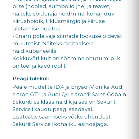
pilte (nooled, sümbolid jne) ja teavet,
näiteks sõiduraja hoidmine, kohanduv
kiirushoidik, liiklusmärgid ja kiiruse
ületamise hoiatus.
• Enam pole vaja silmade fookuse pidevat
muutmist. Näiteks digitaalsele
näidikupaneelile.
Kokkuvõtlikult on sõitmine ohutum: pilk
on teel ja käed roolil.
Peagi tulekul:
Peale mudelite ID.4 ja Enyaq iV on ka Audi
e-tron GT-l ja Audi Q4 e-tron'il Saint-Gobain
Sekuriti esiklaasinäidik ja see on Sekurit
Service'i kaudu peagi saadaval.
Lisateabe saamiseks võtke ühendust
Sekurit Service'i kohaliku esindajaga.