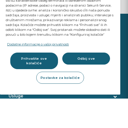
što su karakteristike vašeg terminala ili određenim osobnim
podacima (IP adrese, podaci o navigaciji na stranici Sekurit-Service,
itd.) u sljedeće svrhe: analiza i korisničko iskustvo i/ili naša ponuda
sadržaja, proizvoda i usluge; mjeriti i analizirati publiku; interakcije s
društvenim mrežama; prikazivanje reklama i personaliziranog
sadržaja. Kolačiće možete prihvatiti klikom na “Prihvati sve” ili ih
odbiti klikom na “Odbij sve”. Svoj pristanak možete slobodno dati ili
povući u bilo kojem trenutku klikom na “Konfiguriraj kolačiće”
VASE POSLOVANJE JE BITNO
Dodatne informacije o vašoj privatnosti
A Saint-Gobain brand
Prihvatite sve
Odbij sve
kolačiće
Proizvodi od stakla
Postavke za kolačiće
Orginalni kvalitet zamjenskih dijelova
Pribor
ADAS & Kalibracija
Alat za popravak
Usluge
Alat za uklanjanje
Kontakt
Online trgovina
Alat za montazu
Dostava
Alat za kalibraciju
Pretraga proizvoda
O nama
Sekurit Partner
Pretraga po broju sasije