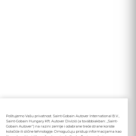
Poštujemo Vašu privatnost. Saint-Gobain Autover International B.V.,
Saint-Gobain Hungary Kft. Autover Divízió (a továbbiakban: „Saint-
Gobain Autover”) na razini zemlje i odabrane treće strane koriste
kolačiće ili slične tehnologije. Omogućuju pristup informacijama kao