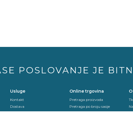
ASE POSLOVANJE JE BIT
Usluge
Online trgovina
O
Kontakt
Pretraga proizvoda
Tk
Dostava
Pretraga po broju sasije
Na
Sekurit Partner
Zatrazi ponudu
Sa
Povrat proizvoda
Se
Upute za montazu
Us