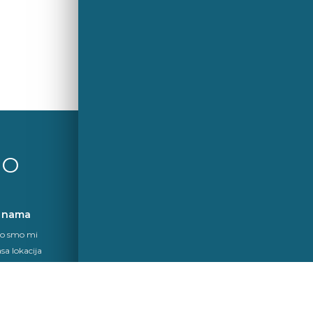
NO
A Saint-Gobain brand
 nama
Career
o smo mi
Novosti
sa lokacija
int Gobain
kurit
kladenost