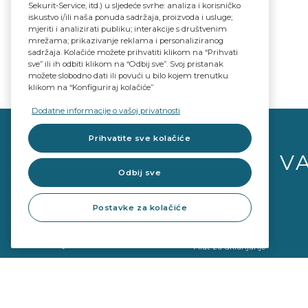
Sekurit-Service, itd.) u sljedeće svrhe: analiza i korisničko
iskustvo i/ili naša ponuda sadržaja, proizvoda i usluge;
mjeriti i analizirati publiku; interakcije s društvenim
mrežama; prikazivanje reklama i personaliziranog
sadržaja. Kolačiće možete prihvatiti klikom na “Prihvati
sve” ili ih odbiti klikom na “Odbij sve”. Svoj pristanak
možete slobodno dati ili povući u bilo kojem trenutku
klikom na “Konfiguriraj kolačiće”
Dodatne informacije o vašoj privatnosti
Prihvatite sve kolačiće
V
Odbij sve
Postavke za kolačiće
Proizvodi od stakla
Pribor
Orginalni kvalitet zamjenskih
Alat za popravak
dijelova
Alat za uklanjanje
ADAS & Kalibracija
Alat za montazu
Alat za kalibraciju