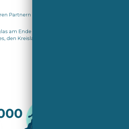
ren Partnern und Kunden geteilt, um
glas am Ende seiner
es, den Kreislauf zu schließen und