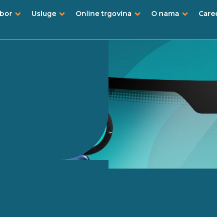
ibor
Usluge
Online trgovina
O nama
Care