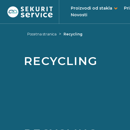
Proizvodi od stakla
Pr
Novosti
Preskocite
Skocite
na
na
>
Pocetna stranica
Recycling
sadrzaj
navigacijski
izbornik
RECYCLING