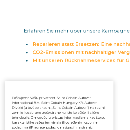
Erfahren Sie mehr über unsere Kampagne K
Reparieren statt Ersetzen: Eine nachha
CO2-Emissionen mit nachhaltiger Verg
Mit unseren Rücknahmeservices für G
Poštujemo Vašu privatnost. Saint-Gobain Autover
International B.V., Saint-Gobain Hungary Kft. Autover
Divízió (a továbbiakban: „Saint-Gobain Autover”) na razini
zemlje i odabrane treće strane koriste kolačiće ili slične
tehnologije. Omogućuju pristup informacijama kao što su
karakteristike vašeg terminala ili određenim osobnim
podacima (IP adrese, podaci o navigaciji na stranici