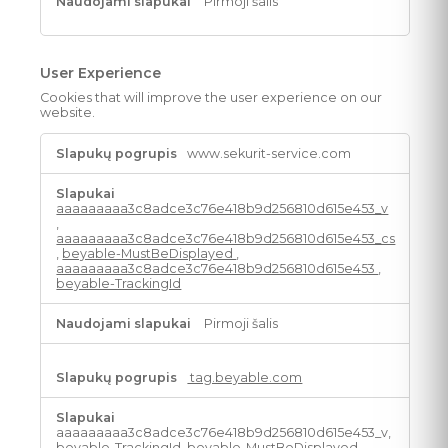
Pirmoji šalis
User Experience
Cookies that will improve the user experience on our
website.
User
www.sekurit-service.com
Experience
aaaaaaaaa3c8adce3c76e418b9d256810d615e453_v
,
aaaaaaaaa3c8adce3c76e418b9d256810d615e453_cs
,
beyable-MustBeDisplayed
,
aaaaaaaaa3c8adce3c76e418b9d256810d615e453
,
beyable-TrackingId
Pirmoji šalis
tag.beyable.com
aaaaaaaaa3c8adce3c76e418b9d256810d615e453_v,
beyable-TrackingId, beyable-MustBeDisplayed