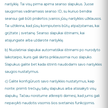
naršyklę. Tai visų pirma apima seanso slapukus. Juose
saugomas vadinamasis seanso ID, su kuriuo bendrai
seansui gali būti priskirtos įvairios jūsų naršyklės užklausos.
Tai užtikrina, kad jūsų kompiuteris būtų atpažįstamas, kai
grįžtate į svetainę. Seanso slapukai ištrinami, kai
atsijungiate arba uždarote naršyklę.
b) Nuolatiniai slapukai automatiškai ištrinami po nurodyto
laikotarpio, kuris gali skirtis priklausomai nuo slapuko.
Slapukus galite bet kada ištrinti naudodami savo naršyklės
saugos nustatymus.
c) Galite konfigūruoti savo naršyklės nustatymus, kaip
norite; priimti trečiųjų šalių slapukus arba atsisakyti visų
slapukų. Tačiau norėtume atkreipti dėmesį, kad jums gali
nepavykti naudotis visomis šios svetainės funkcijomis.