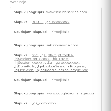
svetainėje.
Našumo
www.sekurit-service.com
slapukai
ROUTE
,
_ga_xxxxxxxxxx
Pirmoji šalis
sekurit-service.com
rxvt
,
_ga
,
dtPC
,
dtCookie
,
_hjSessionUser_xxxxxx
,
_hjTLDTest
,
_hjSession_xxxxxx
,
dtSa
,
_ga_xxxxxxxxxx
,
_hjDonePolls
,
_hjAbsoluteSessionInProgress
,
_hjFirstSeen
,
_hjIncludedInSessionSample_xxx
Pirmoji šalis
www.googletagmanager.com
_ga_xxxxxxxxxx