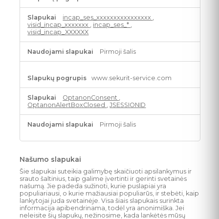
būtini
slapukai
incap_ses_xxxxxxxxxxxxxxxx
,
visid_incap_xxxxxxx
,
incap_ses_*
,
visid_incap_XXXXXX
Pirmoji šalis
www.sekurit-service.com
OptanonConsent
,
OptanonAlertBoxClosed
,
JSESSIONID
Pirmoji šalis
Našumo slapukai
Šie slapukai suteikia galimybę skaičiuoti apsilankymus ir
srauto šaltinius, taip galime įvertinti ir gerinti svetainės
našumą. Jie padeda sužinoti, kurie puslapiai yra
populiariausi, o kurie mažiausiai populiarūs, ir stebėti, kaip
lankytojai juda svetainėje. Visa šiais slapukais surinkta
informacija apibendrinama, todėl yra anonimiška. Jei
neleisite šių slapukų, nežinosime, kada lankėtės mūsų