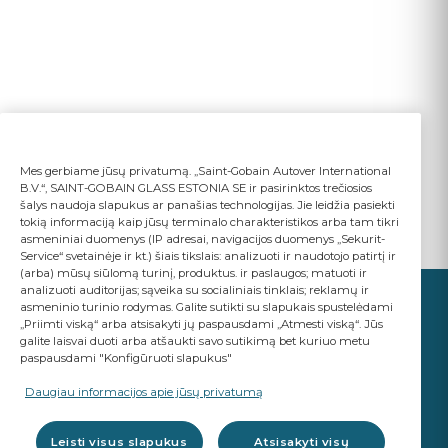
Mes gerbiame jūsų privatumą. „Saint-Gobain Autover International
B.V.“, SAINT-GOBAIN GLASS ESTONIA SE ir pasirinktos trečiosios
šalys naudoja slapukus ar panašias technologijas. Jie leidžia pasiekti
tokią informaciją kaip jūsų terminalo charakteristikos arba tam tikri
asmeniniai duomenys (IP adresai, navigacijos duomenys „Sekurit-
Service“ svetainėje ir kt.) šiais tikslais: analizuoti ir naudotojo patirtį ir
(arba) mūsų siūlomą turinį, produktus. ir paslaugos; matuoti ir
analizuoti auditorijas; sąveika su socialiniais tinklais; reklamų ir
asmeninio turinio rodymas. Galite sutikti su slapukais spustelėdami
„Priimti viską“ arba atsisakyti jų paspausdami „Atmesti viską“. Jūs
galite laisvai duoti arba atšaukti savo sutikimą bet kuriuo metu
paspausdami "Konfigūruoti slapukus"
JŪSŲ VERSLAS
SVARBU
Daugiau informacijos apie jūsų privatumą
A Saint-Gobain brand
Leisti visus slapukus
Atsisakyti visų