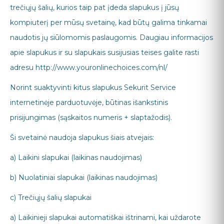
trečiųjų šalių, kurios taip pat įdeda slapukus į jūsų
kompiuterį per mūsų svetainę, kad būtų galima tinkamai
naudotis jų siūlomomis paslaugomis. Daugiau informacijos
apie slapukus ir su slapukais susijusias teises galite rasti
adresu http://www.youronlinechoices.com/nl/
Norint suaktyvinti kitus slapukus Sekurit Service
internetinėje parduotuvėje, būtinas išankstinis
prisijungimas (sąskaitos numeris + slaptažodis).
Ši svetainė naudoja slapukus šiais atvejais:
a) Laikini slapukai (laikinas naudojimas)
b) Nuolatiniai slapukai (laikinas naudojimas)
c) Trečiųjų šalių slapukai
a) Laikinieji slapukai automatiškai ištrinami, kai uždarote