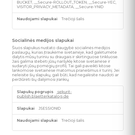
BUCKET, __Secure-ROLLOUT_TOKEN, __Secure-YEC,
VISITOR_PRIVACY_METADATA, __Secure-YNID
Trečioji šalis
Socialinės medijos slapukai
Šiuos slapukus nustato daugybė socialinės medijos
paslaugų, kurias įtraukėme svetainėje, kad galėtumėte
dalytis mūsų turiniu su draugais ir skirtinguose tinkluose.
Jais galima stebėti jūsų naršyklę kitose svetainėse ir
sudaryti jūsų pomėgių profilį. Tai gali paveikti kitose
lankomose svetainėse matomus pranešimus ir turinį. Jei
neleisite šių slapukų, gali būti, kad negalėsite naudoti ar
peržiūrėti šių dalijimosi įrankių.
Socialinės
sekurit-
medijos
publish.blaetterkatalog.de
slapukai
JSESSIONID
Trečioji šalis