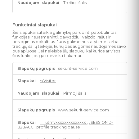
Trečioji šalis
Funkciniai slapukai
Šie slapukai suteikia galimybę parūpinti patobulintas
funkcijas ir suasmeninti, pavyzdžiui, vaizdo įrašus ir
tiesioginius pokalbius. Juos galime nustatyti mes arba
trečiųjų šalių teikėjai, kurių paslaugomis naudojamės savo
puslapiuose. Jei neleisite šių slapukų, kai kurios ar visos
šios funkcijos gali neveikti tinkamai.
Funkciniai
sekurit-service.com
slapukai
rxVisitor
Pirmoji šalis
www.sekurit-service.com
___utmvxxxxxxxxxxxxxx
,
JSESSIONID-
B2BACC
,
profile.tracking.pause