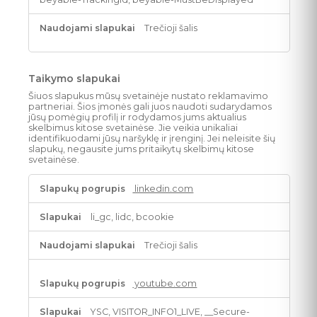
Trečioji šalis
Taikymo slapukai
Šiuos slapukus mūsų svetainėje nustato reklamavimo
partneriai. Šios įmonės gali juos naudoti sudarydamos
jūsų pomėgių profilį ir rodydamos jums aktualius
skelbimus kitose svetainėse. Jie veikia unikaliai
identifikuodami jūsų naršyklę ir įrenginį. Jei neleisite šių
slapukų, negausite jums pritaikytų skelbimų kitose
svetainėse.
Taikymo
linkedin.com
slapukai
li_gc, lidc, bcookie
Trečioji šalis
youtube.com
YSC, VISITOR_INFO1_LIVE, __Secure-