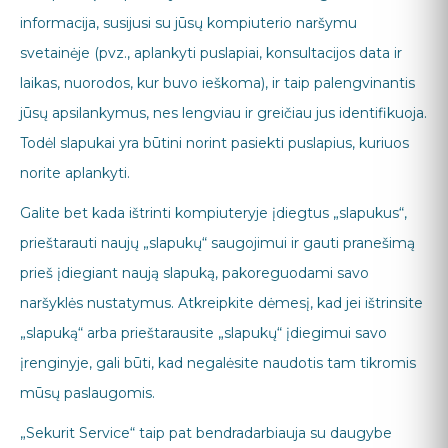
informacija, susijusi su jūsų kompiuterio naršymu
svetainėje (pvz., aplankyti puslapiai, konsultacijos data ir
laikas, nuorodos, kur buvo ieškoma), ir taip palengvinantis
jūsų apsilankymus, nes lengviau ir greičiau jus identifikuoja.
Todėl slapukai yra būtini norint pasiekti puslapius, kuriuos
norite aplankyti.
Galite bet kada ištrinti kompiuteryje įdiegtus „slapukus“,
prieštarauti naujų „slapukų“ saugojimui ir gauti pranešimą
prieš įdiegiant naują slapuką, pakoreguodami savo
naršyklės nustatymus. Atkreipkite dėmesį, kad jei ištrinsite
„slapuką“ arba prieštarausite „slapukų“ įdiegimui savo
įrenginyje, gali būti, kad negalėsite naudotis tam tikromis
mūsų paslaugomis.
„Sekurit Service“ taip pat bendradarbiauja su daugybe