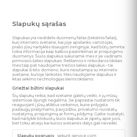
Slapukų sąrašas
Slapukas yra nedidelis duomenų failas (tekstinis failas),
kurį interneto svetainė, kai joje apsilanko vartotojas,
prašo jūsų naršyklės išsaugoti įrenginyje, kad būtų įsiminta
tokia informacija kaip kalbos pasirinkimas ar prisijungimo
duomenys. Šiuos slapukus sukuriame mes ir jie vadinami
pirmosios šalies slapukais. Reklamos ir rinkodaros tikslais
mes taip pat naudojame trečios šalies slapukus – tai
slapukai iš kito domeno, kuris nesutampa su interneto
svetaine, kurioje lankotės. Mes naudojame slapukus ir
kitas sekimo technologijas šiems tikslams:
Griežtai būtini slapukai
Šių slapukų reikia, kad svetainė galėtų veikti, ir jų mūsų
sistemose išjungti negalima. Jie paprastai nustatomi tik
reaguojant į jūsų atliktus veiksmus, kurie prilygsta
paslaugų prašymams, pavyzdžiui, privatumo nuostatų
nustatymą, prisijungimą ar formų pildymą. Galite nustatyti,
kad naršyklė blokuotų šiuos slapukus ar įspėtų apie juos,
bet tokiu atveju kai kurios svetainės dalys gali neveikti.
Griežtai
sekurit-service.com