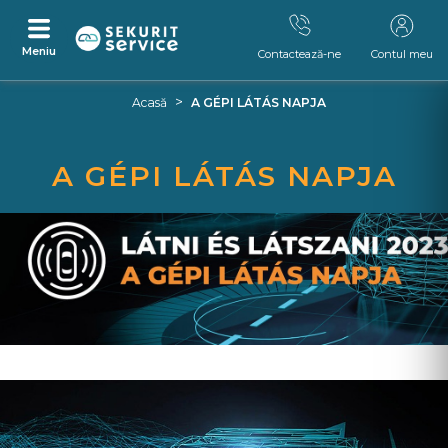
Meniu
Contactează-ne
Contul meu
Skip
Skip
>
Acasă
A GÉPI LÁTÁS NAPJA
to
to
content
navigation
menu
A GÉPI LÁTÁS NAPJA