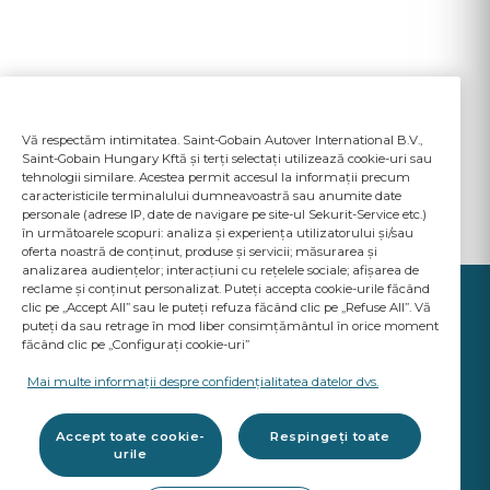
Vă respectăm intimitatea. Saint-Gobain Autover International B.V.,
Saint-Gobain Hungary Kftă și terți selectați utilizează cookie-uri sau
tehnologii similare. Acestea permit accesul la informații precum
caracteristicile terminalului dumneavoastră sau anumite date
personale (adrese IP, date de navigare pe site-ul Sekurit-Service etc.)
în următoarele scopuri: analiza și experiența utilizatorului și/sau
oferta noastră de conținut, produse și servicii; măsurarea și
analizarea audiențelor; interacțiuni cu rețelele sociale; afișarea de
reclame și conținut personalizat. Puteți accepta cookie-urile făcând
clic pe „Accept All” sau le puteți refuza făcând clic pe „Refuse All”. Vă
puteți da sau retrage în mod liber consimțământul în orice moment
făcând clic pe „Configurați cookie-uri”
YOUR BUSINESS
MATTERS
Mai multe informații despre confidențialitatea datelor dvs.
A Saint-Gobain brand
Accept toate cookie-
Respingeți toate
urile
Produse vitrare auto