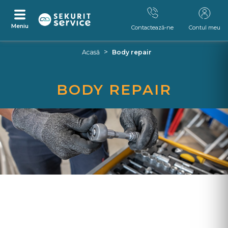
Meniu
Contactează-ne
Contul meu
Skip
Skip
>
Acasă
Body repair
to
to
content
navigation
menu
BODY REPAIR