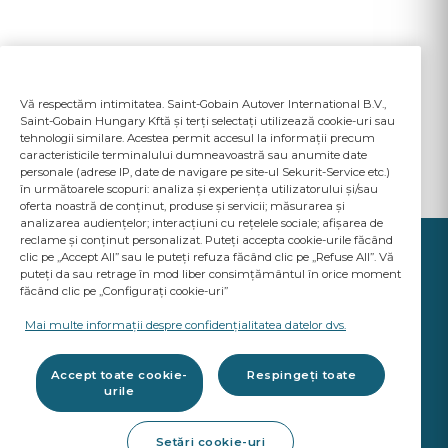
Vă respectăm intimitatea. Saint-Gobain Autover International B.V.,
Saint-Gobain Hungary Kftă și terți selectați utilizează cookie-uri sau
tehnologii similare. Acestea permit accesul la informații precum
caracteristicile terminalului dumneavoastră sau anumite date
personale (adrese IP, date de navigare pe site-ul Sekurit-Service etc.)
în următoarele scopuri: analiza și experiența utilizatorului și/sau
oferta noastră de conținut, produse și servicii; măsurarea și
analizarea audiențelor; interacțiuni cu rețelele sociale; afișarea de
reclame și conținut personalizat. Puteți accepta cookie-urile făcând
clic pe „Accept All” sau le puteți refuza făcând clic pe „Refuse All”. Vă
puteți da sau retrage în mod liber consimțământul în orice moment
făcând clic pe „Configurați cookie-uri”
YOUR BUSINESS
MATTERS
Mai multe informații despre confidențialitatea datelor dvs.
A Saint-Gobain brand
Accept toate cookie-
Respingeți toate
urile
Produse vitrare auto
Setări cookie-uri
Calitate standarde OE