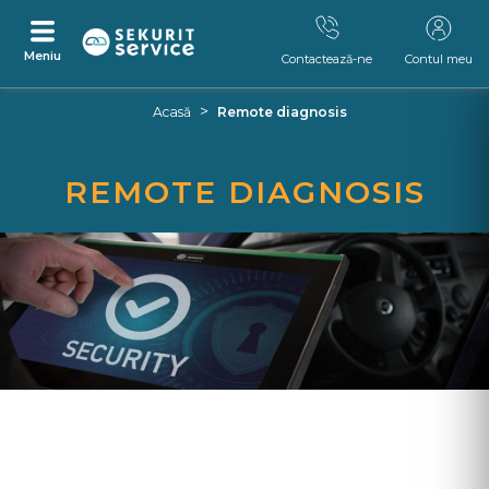
Meniu
Contactează-ne
Contul meu
Skip
Skip
>
Acasă
Remote diagnosis
to
to
content
navigation
menu
REMOTE DIAGNOSIS