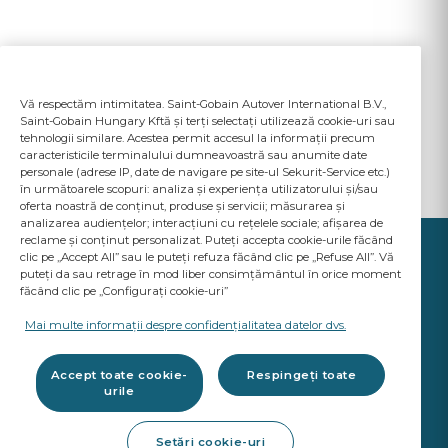
Vă respectăm intimitatea. Saint-Gobain Autover International B.V.,
Saint-Gobain Hungary Kftă și terți selectați utilizează cookie-uri sau
tehnologii similare. Acestea permit accesul la informații precum
caracteristicile terminalului dumneavoastră sau anumite date
personale (adrese IP, date de navigare pe site-ul Sekurit-Service etc.)
în următoarele scopuri: analiza și experiența utilizatorului și/sau
oferta noastră de conținut, produse și servicii; măsurarea și
analizarea audiențelor; interacțiuni cu rețelele sociale; afișarea de
reclame și conținut personalizat. Puteți accepta cookie-urile făcând
clic pe „Accept All” sau le puteți refuza făcând clic pe „Refuse All”. Vă
puteți da sau retrage în mod liber consimțământul în orice moment
făcând clic pe „Configurați cookie-uri”
YOUR BUSINESS
MATTERS
Mai multe informații despre confidențialitatea datelor dvs.
A Saint-Gobain brand
Accept toate cookie-
Respingeți toate
urile
Produse vitrare auto
Setări cookie-uri
Calitate standarde OE