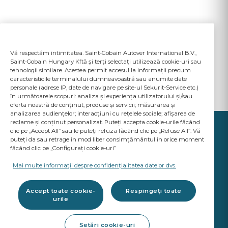
Vă respectăm intimitatea. Saint-Gobain Autover International B.V.,
Saint-Gobain Hungary Kftă și terți selectați utilizează cookie-uri sau
tehnologii similare. Acestea permit accesul la informații precum
caracteristicile terminalului dumneavoastră sau anumite date
personale (adrese IP, date de navigare pe site-ul Sekurit-Service etc.)
în următoarele scopuri: analiza și experiența utilizatorului și/sau
oferta noastră de conținut, produse și servicii; măsurarea și
analizarea audiențelor; interacțiuni cu rețelele sociale; afișarea de
reclame și conținut personalizat. Puteți accepta cookie-urile făcând
clic pe „Accept All” sau le puteți refuza făcând clic pe „Refuse All”. Vă
puteți da sau retrage în mod liber consimțământul în orice moment
făcând clic pe „Configurați cookie-uri”
YOUR BUSINESS
MATTERS
Mai multe informații despre confidențialitatea datelor dvs.
A Saint-Gobain brand
Accept toate cookie-
Respingeți toate
urile
Produse vitrare auto
Setări cookie-uri
Calitate standarde OE