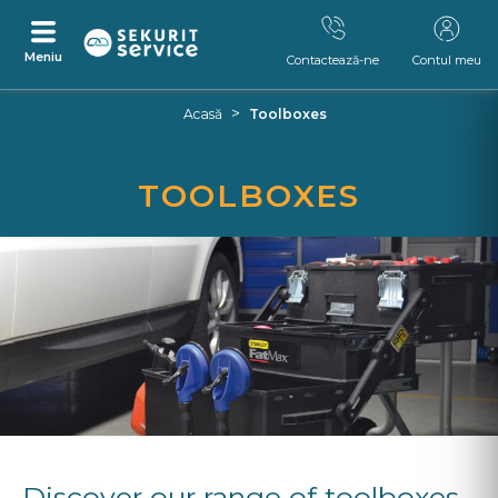
Meniu
Contactează-ne
Contul meu
Skip
Skip
>
Acasă
Toolboxes
to
to
content
navigation
menu
TOOLBOXES
Discover our range of toolboxes