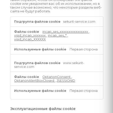
cookie или уведомлял вас об их использовании, но в
таком случае возможно, что некоторые разделы веб-
сайта не будут работать.
Строго
sekurit-service.com
необходимые
файлы
incap_ses_xxxxxxxxxxxxxxxx
,
cookie
visid_incap_xxxxxxx
,
incap_ses_*
,
visid_incap_XXXXXX
Первая сторона
www.sekurit-
service.com
OptanonConsent
,
OptanonAlertBoxClosed
,
JSESSIONID
Первая сторона
Эксплуатационные файлы cookie