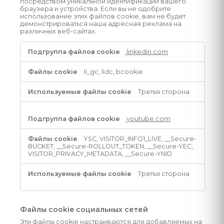
посредством уникальной идентификации вашего
браузера и устройства. Если вы не одобрите
использование этих файлов cookie, вам не будет
демонстрироваться наша адресная реклама на
различных веб-сайтах.
Целевые
linkedin.com
файлы
cookie
li_gc, lidc, bcookie
Третья сторона
youtube.com
YSC, VISITOR_INFO1_LIVE, __Secure-
BUCKET, __Secure-ROLLOUT_TOKEN, __Secure-YEC,
VISITOR_PRIVACY_METADATA, __Secure-YNID
Третья сторона
Файлы cookie социальных сетей
Эти файлы cookie настраиваются для добавляемых на