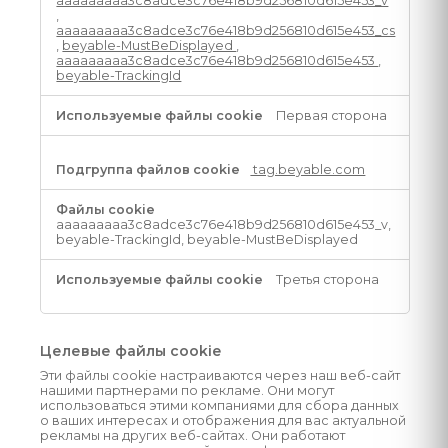
aaaaaaaaa3c8adce3c76e418b9d256810d615e453_v
,
aaaaaaaaa3c8adce3c76e418b9d256810d615e453_cs
,
beyable-MustBeDisplayed
,
aaaaaaaaa3c8adce3c76e418b9d256810d615e453
,
beyable-TrackingId
Первая сторона
tag.beyable.com
aaaaaaaaa3c8adce3c76e418b9d256810d615e453_v,
beyable-TrackingId, beyable-MustBeDisplayed
Третья сторона
Целевые файлы cookie
Эти файлы cookie настраиваются через наш веб-сайт
нашими партнерами по рекламе. Они могут
использоваться этими компаниями для сбора данных
о ваших интересах и отображения для вас актуальной
рекламы на других веб-сайтах. Они работают