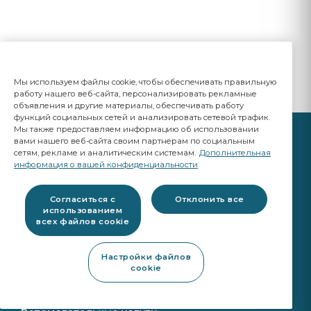
Мы используем файлы cookie, чтобы обеспечивать правильную
работу нашего веб-сайта, персонализировать рекламные
объявления и другие материалы, обеспечивать работу
функций социальных сетей и анализировать сетевой трафик.
Мы также предоставляем информацию об использовании
вами нашего веб-сайта своим партнерам по социальным
сетям, рекламе и аналитическим системам.
Дополнительная
информация о вашей конфиденциальности
ВАШ БИЗНЕС ОЧЕНЬ ВАЖЕН
Согласиться с
Отклонить все
A Saint-Gobain brand
использованием
всех файлов cookie
Продукция остекления
Настройки файлов
cookie
Качество исходного оборудования
Продукция для мастерских
Калибровка системы ADAS
Ремонтные инструменты