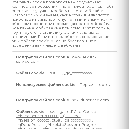
Эти файлы cookie позволяют нам подсчитывать
количество посещений и источников трафика, чтобы
оценивать и улучшать работу нашего веб-сайта.
Благодаря им мы знаем, какие страницы являются
наиболее и наименее популярными, и видим, каким
образом посетители перемещаются по веб-сайту.
Все данные, собираемые при помощи этих cookie,
группируются в статистику, а значит, являются
анонимными. Если вы не одобрите использование
этих файлов cookie, у нас не будет данных о
посещении вами нашего веб-сайта.
Эксплуатационные
www.sekurit-
файлы
service.com
cookie
ROUTE
,
_ga_xxxxxxxxxx
Первая сторона
sekurit-service.com
rxvt
,
_ga
,
dtPC
,
dtCookie
,
_hjSessionUser_xxxxxx
,
_hjTLDTest
,
_hjSession_xxxxxx
,
dtSa
,
_ga_xxxxxxxxxx
,
_hjDonePolls
,
_hjAbsoluteSessionInProgress
,
_hjFirstSeen
,
_hjIncludedInSessionSample_xxx