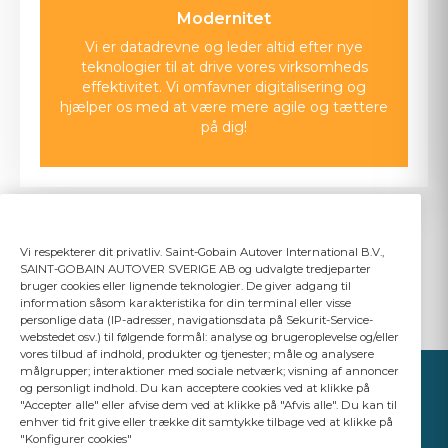
Modernitet
Vi er datadrevne og leder altid efter nye
teknologier til at drive vores virksomheds
effektivitet. Vi omfavner digitalisering og
hjælper os med at være mere agile og tættere
på dig!
Vi respekterer dit privatliv. Saint-Gobain Autover International B.V.,
SAINT-GOBAIN AUTOVER SVERIGE AB og udvalgte tredjeparter
bruger cookies eller lignende teknologier. De giver adgang til
information såsom karakteristika for din terminal eller visse
personlige data (IP-adresser, navigationsdata på Sekurit-Service-
webstedet osv.) til følgende formål: analyse og brugeroplevelse og/eller
vores tilbud af indhold, produkter og tjenester; måle og analysere
målgrupper; interaktioner med sociale netværk; visning af annoncer
og personligt indhold. Du kan acceptere cookies ved at klikke på
"Accepter alle" eller afvise dem ved at klikke på "Afvis alle". Du kan til
enhver tid frit give eller trække dit samtykke tilbage ved at klikke på
"Konfigurer cookies"
YOUR BUSINESS
MATTERS