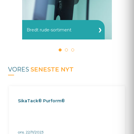
Bredt rude-sortiment
VORES
SENESTE NYT
SikaTack® Purform®
ons. 22/11/2023