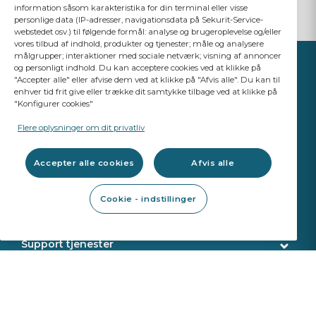
information såsom karakteristika for din terminal eller visse
personlige data (IP-adresser, navigationsdata på Sekurit-Service-
webstedet osv.) til følgende formål: analyse og brugeroplevelse og/eller
vores tilbud af indhold, produkter og tjenester; måle og analysere
målgrupper; interaktioner med sociale netværk; visning af annoncer
og personligt indhold. Du kan acceptere cookies ved at klikke på
"Accepter alle" eller afvise dem ved at klikke på "Afvis alle". Du kan til
enhver tid frit give eller trække dit samtykke tilbage ved at klikke på
"Konfigurer cookies"
YOUR BUSINESS
MATTERS
Flere oplysninger om dit privatliv
A Saint-Gobain brand
Accepter alle cookies
Afvis alle
Ruder
Cookie - indstillinger
OE Kvalitet
Værkstedsprodukter
ADAS Kalibrering
Reparationsværktøjer
Support tjenester
Udskæringsværktøjer
Kunde service
Webshop tjenester
Monteringsværktøjer
Levering
Kalibreringsværktøjer
Identifikation
Om os
Sekurit Partner