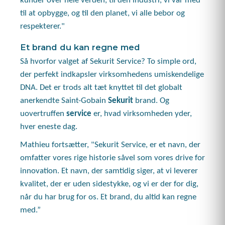
kunder over hele verden, til den industri, vi var med
til at opbygge, og til den planet, vi alle bebor og
respekterer."
Et brand du kan regne med
Så hvorfor valget af Sekurit Service? To simple ord,
der perfekt indkapsler virksomhedens umiskendelige
DNA. Det er trods alt tæt knyttet til det globalt
anerkendte Saint-Gobain
Sekurit
brand. Og
uovertruffen
service
er, hvad virksomheden yder,
hver eneste dag.
Mathieu fortsætter, "Sekurit Service, er et navn, der
omfatter vores rige historie såvel som vores drive for
innovation. Et navn, der samtidig siger, at vi leverer
kvalitet, der er uden sidestykke, og vi er der for dig,
når du har brug for os. Et brand, du altid kan regne
med.”