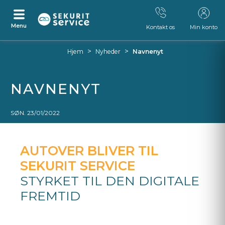
Menu
Kontakt os
Min konto
Spring
Gå
>
>
Hjem
Nyheder
Navnenyt
til
til
indhold
navigationsmenu
NAVNENYT
SØN. 23/01/2022
AUTOVER BLIVER TIL
SEKURIT SERVICE
STYRKET TIL DEN DIGITALE
FREMTID