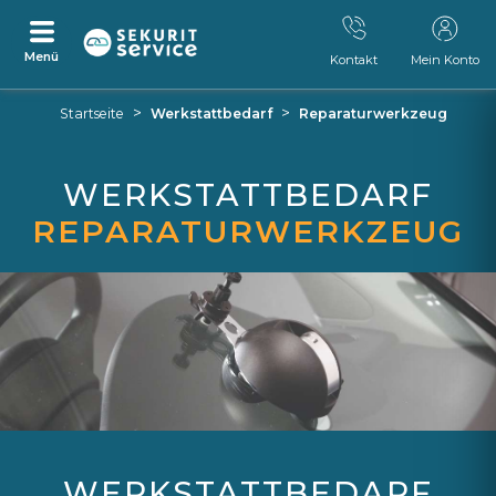
Menü
Kontakt
Mein Konto
Zum
Zum
>
>
Startseite
Werkstattbedarf
Reparaturwerkzeug
Inhalt
Navigationsmenü
springen
springen
WERKSTATTBEDARF
REPARATURWERKZEUG
WERKSTATTBEDARF