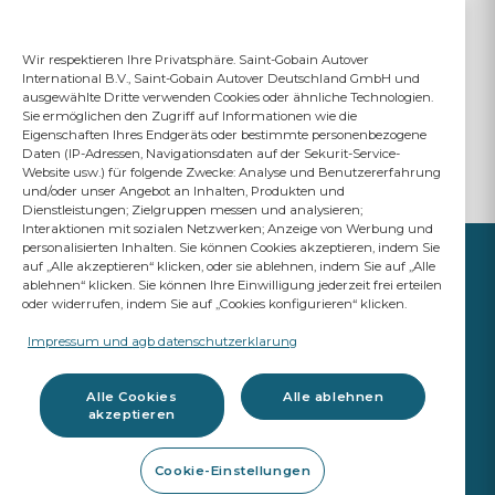
Wir respektieren Ihre Privatsphäre. Saint-Gobain Autover
International B.V., Saint-Gobain Autover Deutschland GmbH und
ausgewählte Dritte verwenden Cookies oder ähnliche Technologien.
Sie ermöglichen den Zugriff auf Informationen wie die
Eigenschaften Ihres Endgeräts oder bestimmte personenbezogene
Daten (IP-Adressen, Navigationsdaten auf der Sekurit-Service-
Website usw.) für folgende Zwecke: Analyse und Benutzererfahrung
und/oder unser Angebot an Inhalten, Produkten und
Dienstleistungen; Zielgruppen messen und analysieren;
Interaktionen mit sozialen Netzwerken; Anzeige von Werbung und
personalisierten Inhalten. Sie können Cookies akzeptieren, indem Sie
auf „Alle akzeptieren“ klicken, oder sie ablehnen, indem Sie auf „Alle
ablehnen“ klicken. Sie können Ihre Einwilligung jederzeit frei erteilen
oder widerrufen, indem Sie auf „Cookies konfigurieren“ klicken.
IHR ERFOLG
ZÄHLT
Impressum und agb datenschutzerklarung
A Saint-Gobain brand
Alle Cookies
Alle ablehnen
akzeptieren
Glas
Cookie-Einstellungen
Original Ersatzteil Qualität
Werkstattbedarf