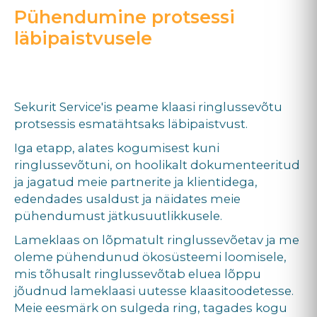
Pühendumine protsessi
läbipaistvusele
Sekurit Service'is peame klaasi ringlussevõtu
protsessis esmatähtsaks läbipaistvust.
Iga etapp, alates kogumisest kuni
ringlussevõtuni, on hoolikalt dokumenteeritud
ja jagatud meie partnerite ja klientidega,
edendades usaldust ja näidates meie
pühendumust jätkusuutlikkusele.
Lameklaas on lõpmatult ringlussevõetav ja me
oleme pühendunud ökosüsteemi loomisele,
mis tõhusalt ringlussevõtab eluea lõppu
jõudnud lameklaasi uutesse klaasitoodetesse.
Meie eesmärk on sulgeda ring, tagades kogu