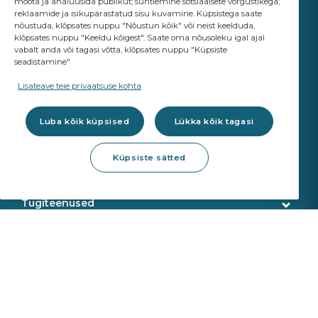
mõõta ja analüüsida publikut; suhtlemine sotsiaalsete võrgustikega;
reklaamide ja isikupärastatud sisu kuvamine. Küpsistega saate
nõustuda, klõpsates nuppu "Nõustun kõik" või neist keelduda,
klõpsates nuppu "Keeldu kõigest". Saate oma nõusoleku igal ajal
vabalt anda või tagasi võtta, klõpsates nuppu "Küpsiste
seadistamine"
YOUR BUSINESS
MATTERS
Lisateave teie privaatsuse kohta
A Saint-Gobain brand
Luba kõik küpsised
Lükka kõik tagasi
Klaasid
Küpsiste sätted
OE Kvaliteet
Töökoja tooted
ADAS re-kalibreerimine
Klaasiparandus
Tugiteenused
Klaasi eemaldamine
Klienditeenindus
Veebipoe teenused
Klaasipaigaldus
Tarne
Kalibreerimisseadmed
Toodete tuvastamine
Meist
Sekurit Partner
VIN otsing
Kes me oleme
Uudised
Tugikeskus
Saint Gobain