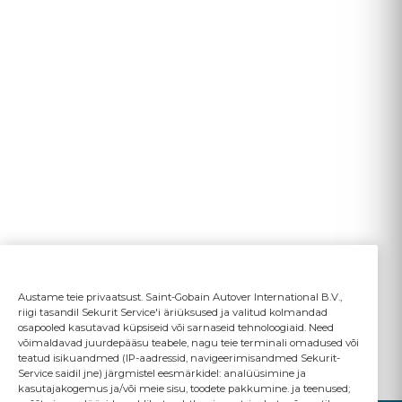
Austame teie privaatsust. Saint-Gobain Autover International B.V.,
riigi tasandil Sekurit Service'i äriüksused ja valitud kolmandad
osapooled kasutavad küpsiseid või sarnaseid tehnoloogiaid. Need
võimaldavad juurdepääsu teabele, nagu teie terminali omadused või
teatud isikuandmed (IP-aadressid, navigeerimisandmed Sekurit-
Service saidil jne) järgmistel eesmärkidel: analüüsimine ja
kasutajakogemus ja/või meie sisu, toodete pakkumine. ja teenused;