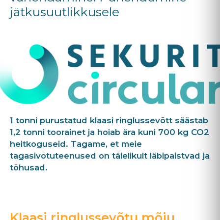
jätkusuutlikkusele
1 tonni purustatud klaasi ringlussevõtt säästab
1,2 tonni toorainet ja hoiab ära kuni 700 kg CO2
heitkoguseid. Tagame, et meie
tagasivõtuteenused on täielikult läbipaistvad ja
tõhusad.
Klaasi ringlussevõtu mõju