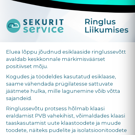
Eluea lõppu jõudnud esiklaaside ringlussevõtt
avaldab keskkonnale märkimisväärset
positiivset mõju.
Kogudes ja töödeldes kasutatud esiklaase,
saame vähendada prügilatesse sattuvate
jäätmete hulka, mille lagunemine võib võtta
sajandeid.
Ringlussevõtu protsess hõlmab klaasi
eraldamist PVB vahekihist, võimaldades klaasi
taaskasutamist uute klaastoodete ja muude
toodete, näiteks pudelite ja isolatsioonitoodete