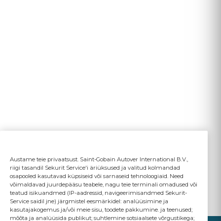
Austame teie privaatsust. Saint-Gobain Autover International B.V.,
riigi tasandil Sekurit Service'i äriüksused ja valitud kolmandad
osapooled kasutavad küpsiseid või sarnaseid tehnoloogiaid. Need
võimaldavad juurdepääsu teabele, nagu teie terminali omadused või
teatud isikuandmed (IP-aadressid, navigeerimisandmed Sekurit-
Service saidil jne) järgmistel eesmärkidel: analüüsimine ja
kasutajakogemus ja/või meie sisu, toodete pakkumine. ja teenused;
mõõta ja analüüsida publikut; suhtlemine sotsiaalsete võrgustikega;