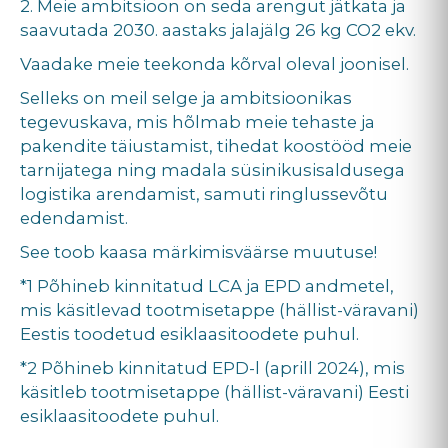
2. Meie ambitsioon on seda arengut jätkata ja
saavutada 2030. aastaks jalajälg 26 kg CO2 ekv.
Vaadake meie teekonda kõrval oleval joonisel.
Selleks on meil selge ja ambitsioonikas
tegevuskava, mis hõlmab meie tehaste ja
pakendite täiustamist, tihedat koostööd meie
tarnijatega ning madala süsinikusisaldusega
logistika arendamist, samuti ringlussevõtu
edendamist.
See toob kaasa märkimisväärse muutuse!
*1 Põhineb kinnitatud LCA ja EPD andmetel,
mis käsitlevad tootmisetappe (hällist-väravani)
Eestis toodetud esiklaasitoodete puhul.
*2 Põhineb kinnitatud EPD-l (aprill 2024), mis
käsitleb tootmisetappe (hällist-väravani) Eesti
esiklaasitoodete puhul.