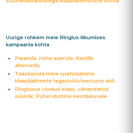
süsinikusisaldusega klaasilahenduste kohta.
Uurige rohkem meie Ringlus liikumises
kampaania kohta
Paranda, mitte asenda: Kestlik
alternatiiv
Taaskasuta meie spetsiaalsete
klaasijäätmete tagasivõtuteenuste abil.
Ringlusse võetud klaas, vähendatud
süsinik: Pühendumine kestlikkusele