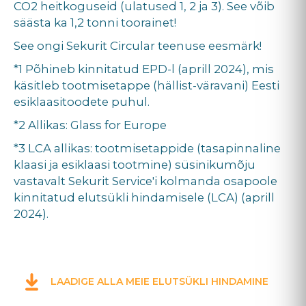
CO2 heitkoguseid (ulatused 1, 2 ja 3). See võib
säästa ka 1,2 tonni toorainet!
See ongi Sekurit Circular teenuse eesmärk!
*1 Põhineb kinnitatud EPD-l (aprill 2024), mis
käsitleb tootmisetappe (hällist-väravani) Eesti
esiklaasitoodete puhul.
*2 Allikas: Glass for Europe
*3 LCA allikas: tootmisetappide (tasapinnaline
klaasi ja esiklaasi tootmine) süsinikumõju
vastavalt Sekurit Service'i kolmanda osapoole
kinnitatud elutsükli hindamisele (LCA) (aprill
2024).
LAADIGE ALLA MEIE ELUTSÜKLI HINDAMINE