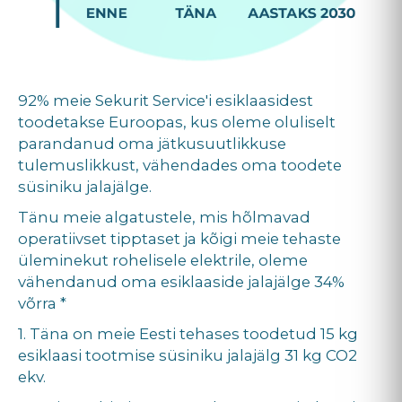
92% meie Sekurit Service'i esiklaasidest
toodetakse Euroopas, kus oleme oluliselt
parandanud oma jätkusuutlikkuse
tulemuslikkust, vähendades oma toodete
süsiniku jalajälge.
Tänu meie algatustele, mis hõlmavad
operatiivset tipptaset ja kõigi meie tehaste
üleminekut rohelisele elektrile, oleme
vähendanud oma esiklaaside jalajälge 34%
võrra *
1. Täna on meie Eesti tehases toodetud 15 kg
esiklaasi tootmise süsiniku jalajälg 31 kg CO2
ekv.