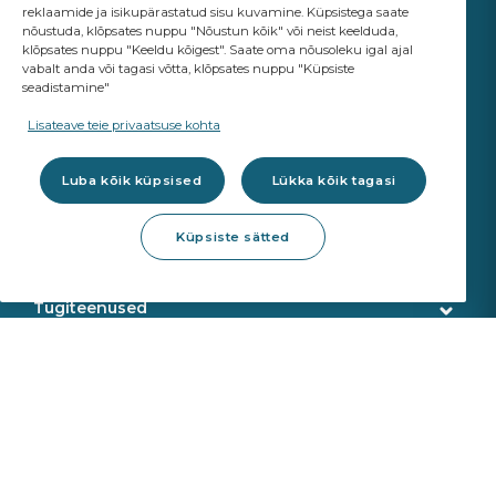
reklaamide ja isikupärastatud sisu kuvamine. Küpsistega saate
nõustuda, klõpsates nuppu "Nõustun kõik" või neist keelduda,
klõpsates nuppu "Keeldu kõigest". Saate oma nõusoleku igal ajal
vabalt anda või tagasi võtta, klõpsates nuppu "Küpsiste
seadistamine"
YOUR BUSINESS
MATTERS
Lisateave teie privaatsuse kohta
A Saint-Gobain brand
Luba kõik küpsised
Lükka kõik tagasi
Klaasid
Küpsiste sätted
OE Kvaliteet
Töökoja tooted
ADAS re-kalibreerimine
Klaasiparandus
Tugiteenused
Klaasi eemaldamine
Klienditeenindus
Veebipoe teenused
Klaasipaigaldus
Tarne
Kalibreerimisseadmed
Toodete tuvastamine
Meist
Sekurit Partner
VIN otsing
Kes me oleme
Uudised
Tugikeskus
Saint Gobain
Toodete tagastused