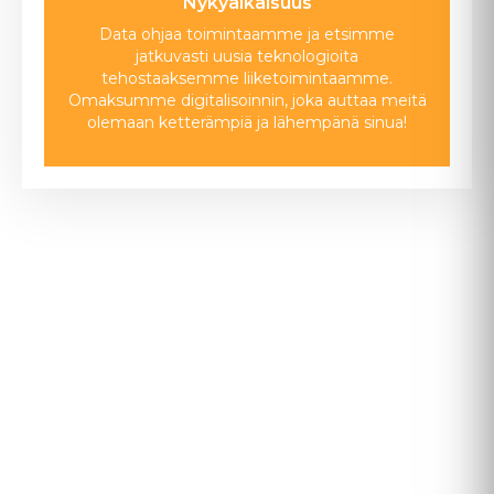
Nykyaikaisuus
Data ohjaa toimintaamme ja etsimme
jatkuvasti uusia teknologioita
tehostaaksemme liiketoimintaamme.
Omaksumme digitalisoinnin, joka auttaa meitä
olemaan ketterämpiä ja lähempänä sinua!