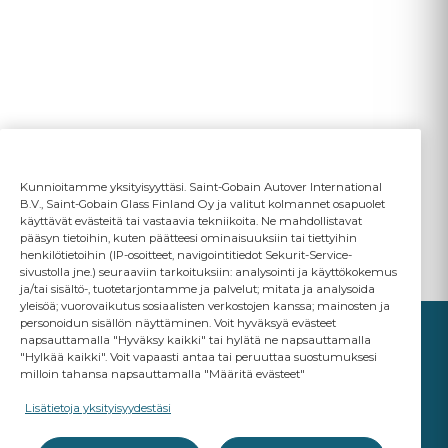
Kunnioitamme yksityisyyttäsi. Saint-Gobain Autover International
B.V., Saint-Gobain Glass Finland Oy ja valitut kolmannet osapuolet
käyttävät evästeitä tai vastaavia tekniikoita. Ne mahdollistavat
pääsyn tietoihin, kuten päätteesi ominaisuuksiin tai tiettyihin
henkilötietoihin (IP-osoitteet, navigointitiedot Sekurit-Service-
sivustolla jne.) seuraaviin tarkoituksiin: analysointi ja käyttökokemus
ja/tai sisältö-, tuotetarjontamme ja palvelut; mitata ja analysoida
yleisöä; vuorovaikutus sosiaalisten verkostojen kanssa; mainosten ja
personoidun sisällön näyttäminen. Voit hyväksyä evästeet
napsauttamalla "Hyväksy kaikki" tai hylätä ne napsauttamalla
"Hylkää kaikki". Voit vapaasti antaa tai peruuttaa suostumuksesi
milloin tahansa napsauttamalla "Määritä evästeet"
YOUR BUSINESS
MATTERS
Lisätietoja yksityisyydestäsi
A Saint-Gobain brand