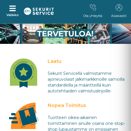
Valikko
Ota yhteyttä
Asiakastili
Siirry
Siirry
suoraan
navigointivalikkoon
sisältöön
Laatu
Sekurit Servicellä valmistamme
ajoneuvolasit jälkimarkkinoille samoilla
standardeilla ja määritteillä kuin
autotehtaiden valmistuslinjoille.
Nopea Toimitus
Tuotteen oikea-aikainen
toimittaminen sinulle osana one-stop-
shop lupaustamme on ensisijainen