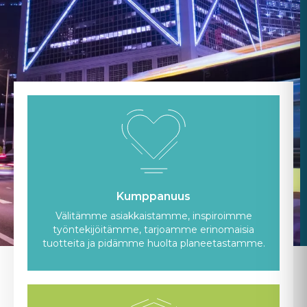
Kumppanuus
Välitämme asiakkaistamme, inspiroimme
työntekijöitämme, tarjoamme erinomaisia
tuotteita ja pidämme huolta planeetastamme.