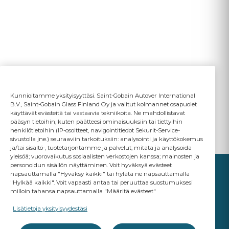
Kunnioitamme yksityisyyttäsi. Saint-Gobain Autover International
B.V., Saint-Gobain Glass Finland Oy ja valitut kolmannet osapuolet
käyttävät evästeitä tai vastaavia tekniikoita. Ne mahdollistavat
pääsyn tietoihin, kuten päätteesi ominaisuuksiin tai tiettyihin
henkilötietoihin (IP-osoitteet, navigointitiedot Sekurit-Service-
sivustolla jne.) seuraaviin tarkoituksiin: analysointi ja käyttökokemus
ja/tai sisältö-, tuotetarjontamme ja palvelut; mitata ja analysoida
yleisöä; vuorovaikutus sosiaalisten verkostojen kanssa; mainosten ja
personoidun sisällön näyttäminen. Voit hyväksyä evästeet
napsauttamalla "Hyväksy kaikki" tai hylätä ne napsauttamalla
"Hylkää kaikki". Voit vapaasti antaa tai peruuttaa suostumuksesi
milloin tahansa napsauttamalla "Määritä evästeet"
YOUR BUSINESS
MATTERS
Lisätietoja yksityisyydestäsi
A Saint-Gobain brand