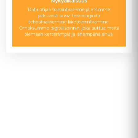
Nykyaikaisuus
Data ohjaa toimintaamme ja etsimme
jatkuvasti uusia teknologioita
tehostaaksemme liiketoimintaamme.
Omaksumme digitalisoinnin, joka auttaa meitä
olemaan ketterämpiä ja lähempänä sinua!