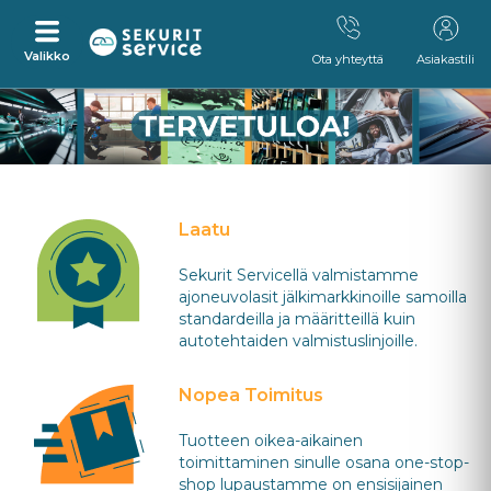
Valikko
Ota yhteyttä
Asiakastili
Siirry
Siirry
suoraan
navigointivalikkoon
sisältöön
Laatu
Sekurit Servicellä valmistamme
ajoneuvolasit jälkimarkkinoille samoilla
standardeilla ja määritteillä kuin
autotehtaiden valmistuslinjoille.
Nopea Toimitus
Tuotteen oikea-aikainen
toimittaminen sinulle osana one-stop-
shop lupaustamme on ensisijainen