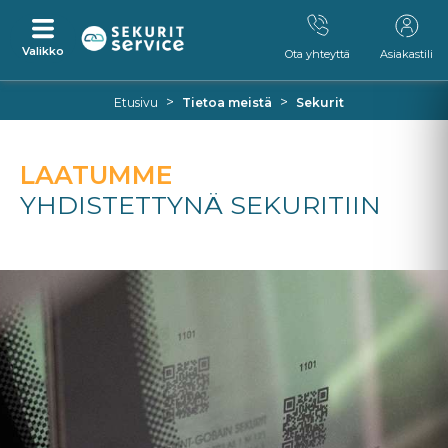
Valikko
Ota yhteyttä
Asiakastili
Siirry
Siirry
>
>
Etusivu
Tietoa meistä
Sekurit
suoraan
navigointivalikkoon
sisältöön
LAATUMME
YHDISTETTYNÄ SEKURITIIN