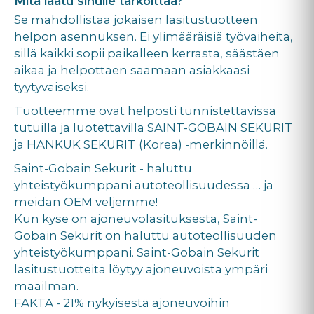
Mitä laatu sinulle tarkoittaa?
Se mahdollistaa jokaisen lasitustuotteen
helpon asennuksen. Ei ylimääräisiä työvaiheita,
sillä kaikki sopii paikalleen kerrasta, säästäen
aikaa ja helpottaen saamaan asiakkaasi
tyytyväiseksi.
Tuotteemme ovat helposti tunnistettavissa
tutuilla ja luotettavilla SAINT-GOBAIN SEKURIT
ja HANKUK SEKURIT (Korea) -merkinnöillä.
Saint-Gobain Sekurit - haluttu
yhteistyökumppani autoteollisuudessa … ja
meidän OEM veljemme!
Kun kyse on ajoneuvolasituksesta, Saint-
Gobain Sekurit on haluttu autoteollisuuden
yhteistyökumppani. Saint-Gobain Sekurit
lasitustuotteita löytyy ajoneuvoista ympäri
maailman.
FAKTA - 21% nykyisestä ajoneuvoihin