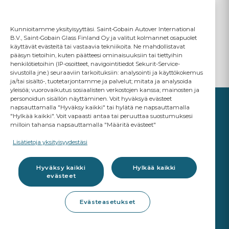
Kunnioitamme yksityisyyttäsi. Saint-Gobain Autover International
B.V., Saint-Gobain Glass Finland Oy ja valitut kolmannet osapuolet
käyttävät evästeitä tai vastaavia tekniikoita. Ne mahdollistavat
pääsyn tietoihin, kuten päätteesi ominaisuuksiin tai tiettyihin
henkilötietoihin (IP-osoitteet, navigointitiedot Sekurit-Service-
sivustolla jne.) seuraaviin tarkoituksiin: analysointi ja käyttökokemus
ja/tai sisältö-, tuotetarjontamme ja palvelut; mitata ja analysoida
yleisöä; vuorovaikutus sosiaalisten verkostojen kanssa; mainosten ja
personoidun sisällön näyttäminen. Voit hyväksyä evästeet
napsauttamalla "Hyväksy kaikki" tai hylätä ne napsauttamalla
"Hylkää kaikki". Voit vapaasti antaa tai peruuttaa suostumuksesi
milloin tahansa napsauttamalla "Määritä evästeet"
YOUR BUSINESS
MATTERS
Lisätietoja yksityisyydestäsi
A Saint-Gobain brand
Hyväksy kaikki
Hylkää kaikki
evästeet
Lasitustuotteet
Evästeasetukset
OE laatu
Korjaamotuotteet
ADAS kalibrointi
Korjaustyökalut