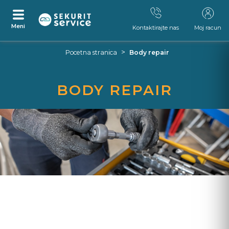
Meni
Kontaktirajte nas
Moj racun
Preskocite
Skocite
>
Pocetna stranica
Body repair
na
na
sadrzaj
navigacijski
izbornik
BODY REPAIR