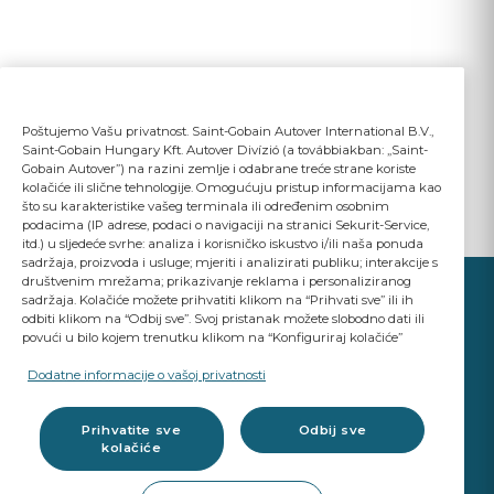
Poštujemo Vašu privatnost. Saint-Gobain Autover International B.V.,
Saint-Gobain Hungary Kft. Autover Divízió (a továbbiakban: „Saint-
Gobain Autover”) na razini zemlje i odabrane treće strane koriste
kolačiće ili slične tehnologije. Omogućuju pristup informacijama kao
što su karakteristike vašeg terminala ili određenim osobnim
podacima (IP adrese, podaci o navigaciji na stranici Sekurit-Service,
itd.) u sljedeće svrhe: analiza i korisničko iskustvo i/ili naša ponuda
sadržaja, proizvoda i usluge; mjeriti i analizirati publiku; interakcije s
društvenim mrežama; prikazivanje reklama i personaliziranog
sadržaja. Kolačiće možete prihvatiti klikom na “Prihvati sve” ili ih
odbiti klikom na “Odbij sve”. Svoj pristanak možete slobodno dati ili
povući u bilo kojem trenutku klikom na “Konfiguriraj kolačiće”
YOUR BUSINESS
MATTERS
Dodatne informacije o vašoj privatnosti
A Saint-Gobain brand
Prihvatite sve
Odbij sve
kolačiće
Glazing products