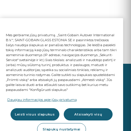
Mes gerbiame jūsų privatumą. „Saint-Gobain Autover International
B.V.“, SAINT-GOBAIN GLASS ESTONIA SE ir pasirinktos trečiosios
šalys naudoja slapukus ar panašias technologijas. Jie leidžia pasiekti
tokią informaciją kaip jūsų terminalo charakteristikos arba tam tikri
asmeniniai duomenys (IP adresai, navigacijos duomenys „Sekurit-
Service“ svetainėje ir kt.) šiais tikslais: analizuoti ir naudotojo patirtį ir
(arba) mūsų siūlomą turinį, produktus. ir paslaugos; matuoti ir
analizuoti auditorijas; sąveika su socialiniais tinklais; reklamų ir
asmeninio turinio rodymas. Galite sutikti su slapukais spustelėdami
„Priimti viską“ arba atsisakyti jų paspausdami „Atmesti viską“. Jūs
galite laisvai duoti arba atšaukti savo sutikimą bet kuriuo metu
paspausdami "Konfigūruoti slapukus"
JŪSŲ VERSLAS
SVARBU
Daugiau informacijos apie jūsų privatumą
A Saint-Gobain brand
Leisti visus slapukus
Atsisakyti visų
Stiklo gaminiai
Slapukų nustatymai
OE kokybė