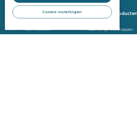
Cookie-instellingen
Autoglas
Werkplaats producte
Garantievoorwaarden
Catalogus
OEM Kwaliteit
Reparatie gereedschappen
ADAS Kalibratie
Montage producten
Folies en tubes retour
Veiligheidsbladen
PET-vervanging door
Kalibratie gereedschappen
Zonwerende Folie (SCF)
Privacy Policy
Cookiebeleid
Copyright © 2026 Saint-Gobain Autover. Alle rechten voorbehouden.