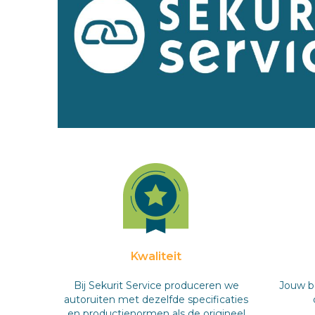
Kwaliteit
Bij Sekurit Service produceren we
Jouw be
autoruiten met dezelfde specificaties
en productienormen als de origineel