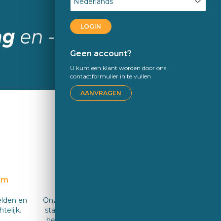
LOGIN
Geen account?
U kunt een klant worden door ons
contactformulier in te vullen
AANVRAGEN
em
Customer service
elden en
Onze lokale binnendienst medewerkers
telijk.
staan voor je klaar wanneer je ze nodig
hebt. Bij Sekurit Service staat de klant