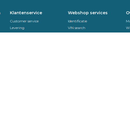
n
Klantenservice
Webshop services
O
Customer service
Identificatie
Ma
Levering
VIN search
Wi
Sekurit Partner
Ondersteuning
Sa
Veelgestelde vragen
Retouren
Se
Montage handleidingen
Vo
EDI
Contact
070-307 34 08
Wij zijn bereikbaar op werkdage
van 08.30 uur tot 17.00 uur
Contact
Neem contact met ons op via he
contactformulier