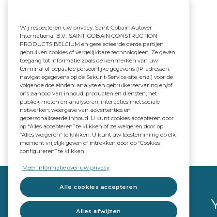
Wij respecteren uw privacy. Saint-Gobain Autover
International B.V., SAINT-GOBAIN CONSTRUCTION
PRODUCTS BELGIUM en geselecteerde derde partijen
gebruiken cookies of vergelijkbare technologieën. Ze geven
toegang tot informatie zoals de kenmerken van uw
terminal of bepaalde persoonlijke gegevens (IP-adressen,
navigatiegegevens op de Sekurit-Service-site, enz.) voor de
volgende doeleinden: analyse en gebruikerservaring en/of
ons aanbod van inhoud, producten en diensten; het
publiek meten en analyseren; interacties met sociale
netwerken; weergave van advertenties en
gepersonaliseerde inhoud. U kunt cookies accepteren door
op “Alles accepteren” te klikken of ze weigeren door op
“Alles weigeren” te klikken. U kunt uw toestemming op elk
moment vrijelijk geven of intrekken door op “Cookies
configureren” te klikken.
Meer informatie over uw privacy
Alle cookies accepteren
Alles afwijzen