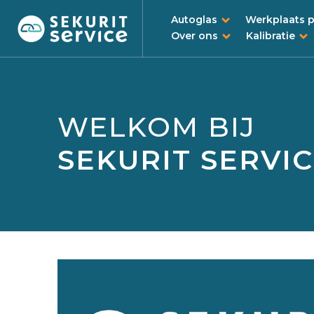
Autoglas
Werkplaats 
Over ons
Kalibratie
Ga
Ga
naar
naar
inhoud
navigatiemenu
WELKOM BIJ
SEKURIT SERVI