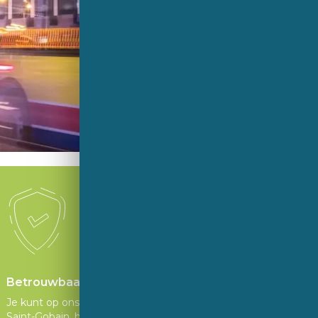
Betrouwbaar
Je kunt op ons rekenen, als onderdeel van
Saint-Gobain, het Sekurit kwaliteits stempel