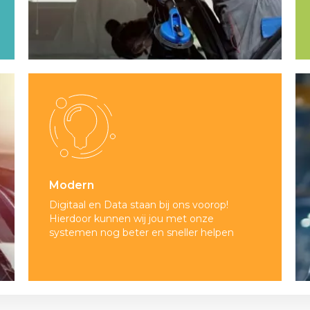
Modern
Digitaal en Data staan bij ons voorop!
Hierdoor kunnen wij jou met onze
systemen nog beter en sneller helpen