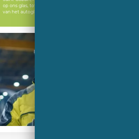
op ons glas, tot onze kennis in de wereld
van het autoglas