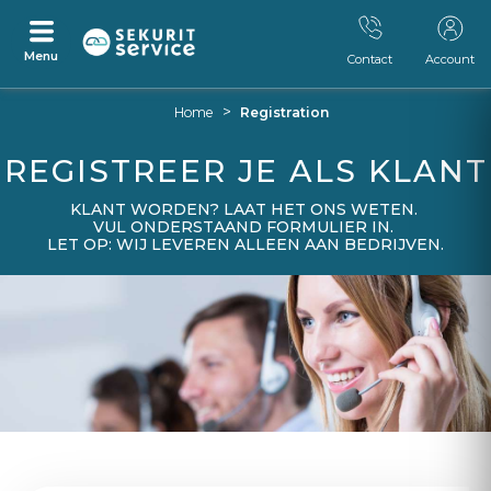
Menu
Contact
Account
Ga
Ga
>
Home
Registration
naar
naar
inhoud
navigatiemenu
REGISTREER JE ALS KLANT
KLANT WORDEN? LAAT HET ONS WETEN.
VUL ONDERSTAAND FORMULIER IN.
LET OP: WIJ LEVEREN ALLEEN AAN BEDRIJVEN.