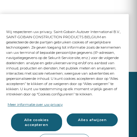
Wij respecteren uw privacy. Saint-Gobain Autover International B.V.,
SAINT-GOBAIN CONSTRUCTION PRODUCTS BELGIUM en
geselecteerde derde partijen gebruiken cookies of vergelijkbare
technologieën. Ze geven toegang tot informatie zoals de kenmerken
van uw terminal of bepaalde persoonlijke gegevens (IP-adressen,
navigatiegegevens op de Sekurit-Service-site, enz.) voor de volgende
doeleinden: analyse en gebruikerservaring en/of ons aanbod van
inhoud, producten en diensten; het publiek meten en analyseren;
interacties met sociale netwerken; weergave van advertenties en
gepersonaliseerde inhoud. U kunt cookies accepteren door op “Alles
accepteren” te klikken of ze weigeren door op “Alles weigeren” te
klikken. U kunt uw toestemming op elk moment vrijelijk geven of
intrekken door op “Cookies configureren” te klikken.
YOUR BUSINESS
MATTERS
Meer informatie over uw privacy
A Saint-Gobain brand
Alle cookies
Alles afwijzen
accepteren
Autoglas