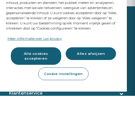
inhoud, producten en diensten; het publiek meten en analyseren;
interacties met sociale netwerken; weergave van advertenties en
gepersonaliseerde inhoud. U kunt cookies accepteren door op “Alles
accepteren” te klikken of ze weigeren door op “Alles weigeren” te
klikken. U kunt uw toestemming op elk moment vrijelijk geven of
intrekken door op “Cookies configureren” te klikken.
YOUR BUSINESS
MATTERS
Meer informatie over uw privacy
A Saint-Gobain brand
Alle cookies
Alles afwijzen
accepteren
Autoglas
Cookie-instellingen
Garantievoorwaarden
Werkplaats producten
OEM Kwaliteit
Catalogus
Klantenservice
ADAS Kalibratie
Reparatie gereedschappen
Folies en tubes retour
Customer service
Webshop services
Montage producten
PET-vervanging door Zonwerende Folie (SCF)
Levering
Veiligheidsbladen
Identificatie
Over ons
Sekurit Partner
Kalibratie gereedschappen
VIN search
Veelgestelde vragen
Made in Europe
Kalibratie
Ondersteuning