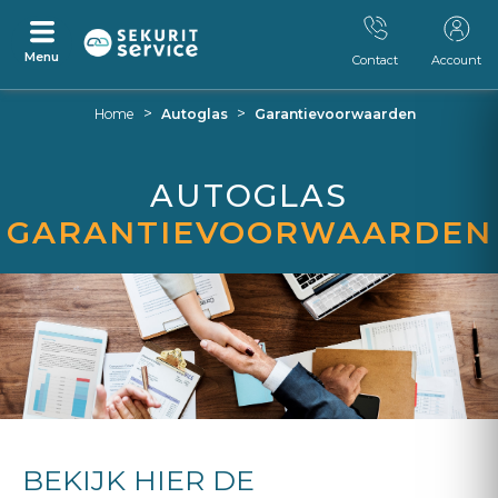
Menu
Contact
Account
Ga
Ga
>
>
Home
Autoglas
Garantievoorwaarden
naar
naar
inhoud
navigatiemenu
AUTOGLAS
GARANTIEVOORWAARDEN
BEKIJK HIER DE