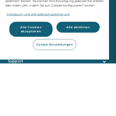
ablehnen“ klicken. Sie können Ihre Einwilligung jederzeit frei erteilen
oder widerrufen, indem Sie auf „Cookies konfigurieren“ klicken.
IHR ERFOLG
ZÄHLT
Impressum und agb datenschutzerklarung
A Saint-Gobain brand
Alle Cookies
Alle ablehnen
akzeptieren
Glas
Cookie-Einstellungen
Original Ersatzteil Qualität
Werkstattbedarf
Fahrassistenzsysteme & Kalibrierung
Reparaturwerkzeug
Support
Austrennwerkzeug
Kundenservice
Onlineshop
Montagewerkzeug
Lieferung
Kalibrierungswerkzeug
Produktsuche
Über uns
Sekurit Partner
VIN Suche
Wer wir sind
Karriere
Ticketsystem
Unser Standort
Produktrückgabe
News
Saint Gobain
Montageanleitungen
Sekurit