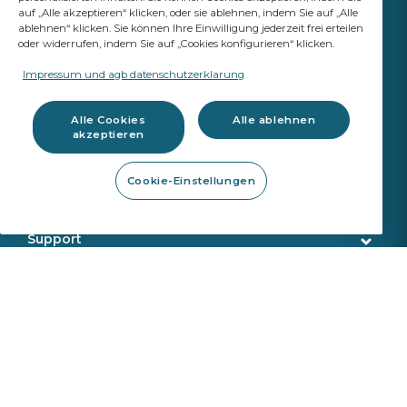
auf „Alle akzeptieren“ klicken, oder sie ablehnen, indem Sie auf „Alle
ablehnen“ klicken. Sie können Ihre Einwilligung jederzeit frei erteilen
oder widerrufen, indem Sie auf „Cookies konfigurieren“ klicken.
IHR ERFOLG
ZÄHLT
Impressum und agb datenschutzerklarung
A Saint-Gobain brand
Alle Cookies
Alle ablehnen
akzeptieren
Glas
Cookie-Einstellungen
Original Ersatzteil Qualität
Werkstattbedarf
Fahrassistenzsysteme & Kalibrierung
Reparaturwerkzeug
Support
Austrennwerkzeug
Kundenservice
Onlineshop
Montagewerkzeug
Lieferung
Kalibrierungswerkzeug
Produktsuche
Über uns
Sekurit Partner
VIN Suche
Wer wir sind
Karriere
Ticketsystem
Unser Standort
Produktrückgabe
News
Saint Gobain