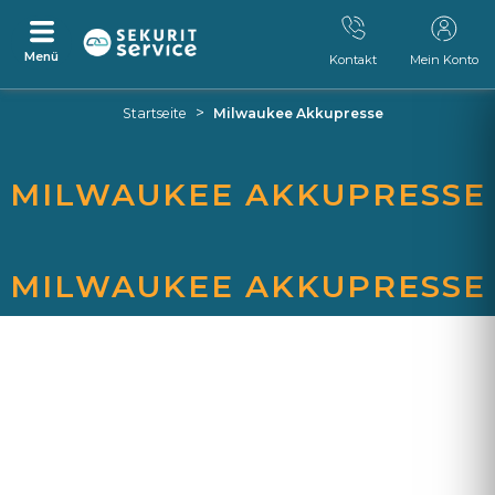
Menü
Kontakt
Mein Konto
Zum
Zum
>
Startseite
Milwaukee Akkupresse
Inhalt
Navigationsmenü
springen
springen
MILWAUKEE AKKUPRESSE
MILWAUKEE AKKUPRESSE