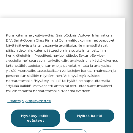
Kunnioitamme yksityisyyttäsi. Saint-Gobain Autover International
B.V., Saint-Gobain Glass Finland Oy ja valitut kolmannet osapuolet
käyttävät evästeitä tai vastaavia tekniikoita. Ne mahdollistavat
pääsyn tietoihin, kuten päätteesi ominaisuuksiin tai tiettyihin
henkilötietoihin (IP-osoitteet, navigointitiedot Sekurit-Service-
sivustolla jne.) seuraaviin tarkoituksiin: analysointi ja käyttökokemus
ja/tai sisältö-, tuotetarjontamme ja palvelut; mitata ja analysoida
yleisöä; vuorovaikutus sosiaalisten verkostojen kanssa; mainosten ja
personoidun sisällön näyttäminen. Voit hyväksyä evästeet
napsauttamalla "Hyväksy kaikki" tai hylätä ne napsauttamalla
"Hylkää kaikki". Voit vapaasti antaa tai peruuttaa suostumuksesi
milloin tahansa napsauttamalla "Määritä evästeet"
YOUR BUSINESS
MATTERS
Lisätietoja yksityisyydestäsi
A Saint-Gobain brand
Hyväksy kaikki
Hylkää kaikki
evästeet
Lasitustuotteet