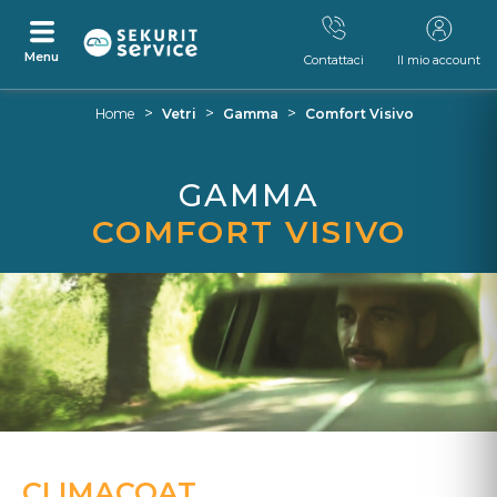
Menu
Contattaci
Il mio account
Vai
Vai
>
>
>
Home
Vetri
Gamma
Comfort Visivo
al
al
contenuto
menù
di
GAMMA
navigazione
COMFORT VISIVO
CLIMACOAT