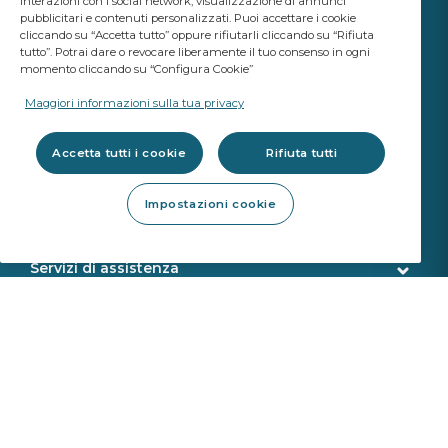
interazioni con i social network; visualizzazione di annunci
pubblicitari e contenuti personalizzati. Puoi accettare i cookie
cliccando su “Accetta tutto” oppure rifiutarli cliccando su “Rifiuta
tutto”. Potrai dare o revocare liberamente il tuo consenso in ogni
momento cliccando su “Configura Cookie”
IL TUO BUSINESS
CONTA
Maggiori informazioni sulla tua privacy
Un marchio Saint-Gobain
Accetta tutti i cookie
Rifiuta tutti
Vetri
Impostazioni cookie
Qualità OE
Prodotti per l'officina
Calibrazione ADAS
Protezione contro la pioggia
Servizi di assistenza
Compliance
Riparazione
Customer service
Servizi online
Sostituzione
Consegne
Calibrazione
Identificazione
L'azienda
Sekurit Accademy
SEKURFIT ™ Tavolo da Lavoro Ergonomico
VIN search
Chi siamo
News
Remote Calibration (Calibrazione Remota)
Assistenza Clienti
Saint Gobain
Resi