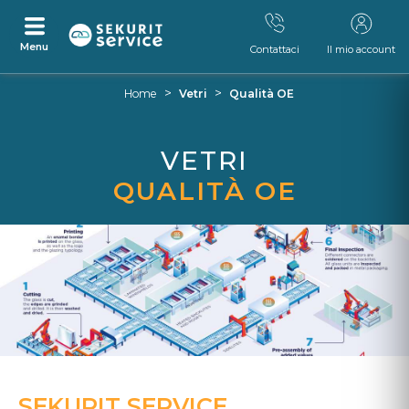
Menu
Contattaci
Il mio account
Vai
Vai
>
>
Home
Vetri
Qualità OE
al
al
contenuto
menù
di
VETRI
navigazione
QUALITÀ OE
SEKURIT SERVICE