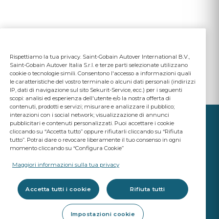
Rispettiamo la tua privacy. Saint-Gobain Autover International B.V.,
Saint-Gobain Autover Italia S.r.l. e terze parti selezionate utilizzano
cookie o tecnologie simili. Consentono l'accesso a informazioni quali
le caratteristiche del vostro terminale o alcuni dati personali (indirizzi
IP, dati di navigazione sul sito Sekurit-Service, ecc.) per i seguenti
scopi: analisi ed esperienza dell'utente e/o la nostra offerta di
contenuti, prodotti e servizi; misurare e analizzare il pubblico;
interazioni con i social network; visualizzazione di annunci
pubblicitari e contenuti personalizzati. Puoi accettare i cookie
cliccando su “Accetta tutto” oppure rifiutarli cliccando su “Rifiuta
tutto”. Potrai dare o revocare liberamente il tuo consenso in ogni
momento cliccando su “Configura Cookie”
IL TUO BUSINESS
CONTA
Maggiori informazioni sulla tua privacy
Un marchio Saint-Gobain
Accetta tutti i cookie
Rifiuta tutti
Vetri
Impostazioni cookie
Qualità OE