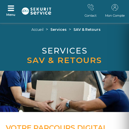
Menu
Contact
Mon Compte
Aller
Aller
>
>
Accueil
Services
SAV & Retours
au
au
contenu
menu
SERVICES
SAV & RETOURS
VOTRE PARCOURS DIGITAL