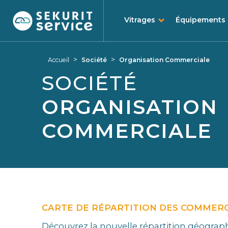
Vitrages
Équipements
Aller
Aller
au
au
>
>
Accueil
Société
Organisation Commerciale
contenu
menu
SOCIÉTÉ
ORGANISATION
COMMERCIALE
CARTE DE RÉPARTITION DES COMMER
Découvrez la nouvelle répartition géograp