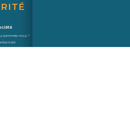
RITÉ
Une marque de Saint-Gobain
ociété
Actualités
i sommes-nous ?
nformité
ganisation Commerciale
s verriers partenaires
Suivez-Nous