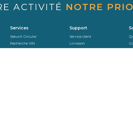
RE ACTIVITÉ
NOTRE PRIO
Services
Support
S
Sekurit Circular
Service client
Qu
Recherche VIN
Livraison
Co
Recherche catalogue
Télécharger notre catalogue en
Or
version PDF
SAV & Retours
No
Instructions de pose
EDI
Remote Calibration
Contactez-nous
+33 (0)800.265.265
Du lundi au jeudi : De 8h00 à
12h30 et de 13h30 à 18h00 Le