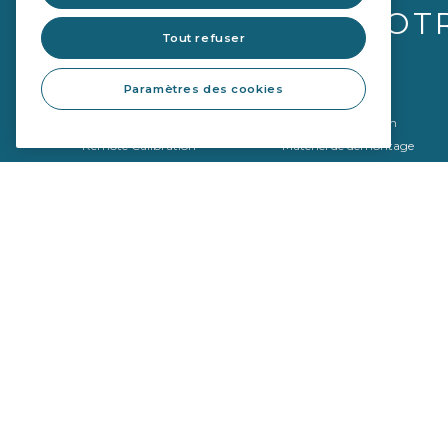
VOT
Tout refuser
Paramètres des cookies
Vitrages
Équipements
Qualité OE
Outils de réparation
Remote Calibration
Matériel de démontage
Matériel de montage
Outils de calibrage
SEKURFIT ™ - Table de pose
Politique de confidentialité
Politique de cookies
Copyright © 2026 Sekurit Service France. Tous droits réservés.