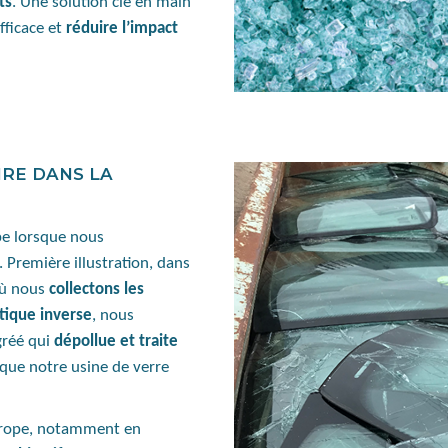
ts
. Une solution clé en main
ficace et
réduire l’impact
IRE DANS LA
pe lorsque nous
 Première illustration, dans
ù nous
collectons les
stique inverse
, nous
gréé qui
dépollue et traite
que notre usine de verre
’Europe, notamment en