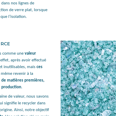
e
dans nos lignes de
tion de verre plat, lorsque
que l’isolation.
URCE
ents comme une
valeur
effet, après avoir effectué
et inutilisables, mais
ces
t même revenir à la
de matières premières,
e production
.
aîne de valeur, nous savons
 signifie le recycler dans
rigine. Ainsi, notre objectif