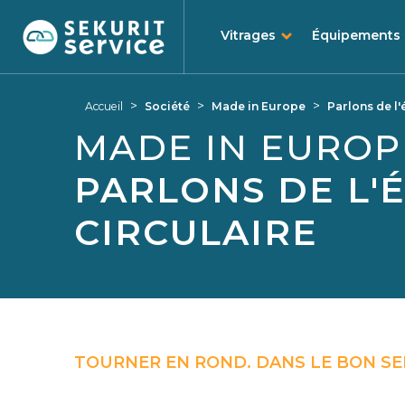
Vitrages
Équipements
Aller
Aller
au
au
>
>
>
Accueil
Société
Made in Europe
Parlons de l
contenu
menu
MADE IN EUROP
PARLONS DE L'
CIRCULAIRE
TOURNER EN ROND. DANS LE BON SE