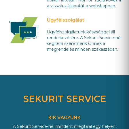
Folyamatosan nyomon tudja követni
a visszáru állapotát a webshopban.
Ügyfélszolgálat
Ügyfélszolgálatunk készséggel áll
rendelkezésére. A Sekurit Service-nél
segíteni szeretnénk Önnek a
megrendelés minden szakaszában.
SEKURIT SERVICE
KIK VAGYUNK
A Sekurit Service-nél mindent megtalál egy helyen: