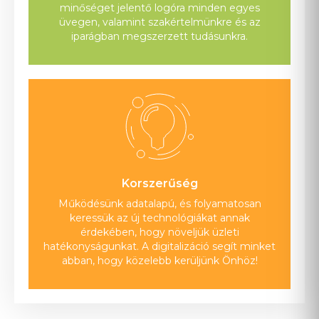
minőséget jelentő logóra minden egyes
üvegen, valamint szakértelmünkre és az
iparágban megszerzett tudásunkra.
Korszerűség
Működésünk adatalapú, és folyamatosan
keressük az új technológiákat annak
érdekében, hogy növeljük üzleti
hatékonyságunkat. A digitalizáció segít minket
abban, hogy közelebb kerüljünk Önhöz!