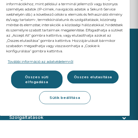
információkhoz, mint például a terminál jellemzői vagy bizonyos
személyes adatok (IP-címek, navigációs adatok a Sekurit-Service
webhelyén stb.) a következő célokra: elemzés és felhasználói élmény
és/vagy tartalom-, termékkínálatunk és szolgáltatások; közönség
mérése és elemzése; interakciók a közösségi hálózatokkal; hirdetések
és személyre szabott tartalmak megjelenítése. Elfogadhatja a sütiket
az „Accept All” gombra kattintva, vagy elutasíthatja azokat az
„Összes elutasítása” gombra kattintva. Hozzájárulását bármikor
szabadon megadhatja vagy visszavonhatja a „Cookie-k
konfigurálása” gombra kattintva.
YOUR BUSINESS
MATTERS
További információ az adatvédelemről
A Saint-Gobain brand
Összes süti
Összes elutasítása
elfogadása
Autóüveg
Sütik beállítása
Gyári (OE) szabvány minőség
Szerszámok
ADAS kalibrálás
Eltávolító eszközök
Szolgáltatások
Műhely szerszámok
Ügyfélszolgálat
Webshop szolgáltatások
Kalibráló eszközök
Kiszállítás