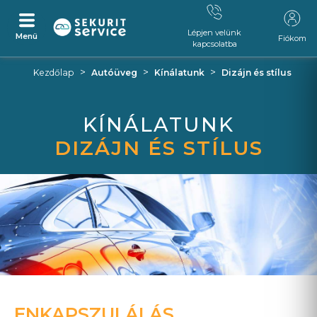
Lépjen velünk
Menü
Fiókom
kapcsolatba
Ugrás
Ugrás
>
>
>
Kezdőlap
Autóüveg
Kínálatunk
Dizájn és stílus
a
a
tartalomra
navigációs
menüre
KÍNÁLATUNK
DIZÁJN ÉS STÍLUS
ENKAPSZULÁLÁS