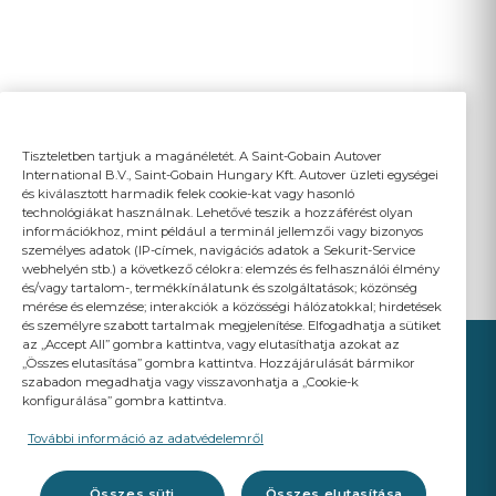
Tiszteletben tartjuk a magánéletét. A Saint-Gobain Autover
International B.V., Saint-Gobain Hungary Kft. Autover üzleti egységei
és kiválasztott harmadik felek cookie-kat vagy hasonló
technológiákat használnak. Lehetővé teszik a hozzáférést olyan
információkhoz, mint például a terminál jellemzői vagy bizonyos
személyes adatok (IP-címek, navigációs adatok a Sekurit-Service
webhelyén stb.) a következő célokra: elemzés és felhasználói élmény
és/vagy tartalom-, termékkínálatunk és szolgáltatások; közönség
mérése és elemzése; interakciók a közösségi hálózatokkal; hirdetések
és személyre szabott tartalmak megjelenítése. Elfogadhatja a sütiket
az „Accept All” gombra kattintva, vagy elutasíthatja azokat az
„Összes elutasítása” gombra kattintva. Hozzájárulását bármikor
szabadon megadhatja vagy visszavonhatja a „Cookie-k
konfigurálása” gombra kattintva.
YOUR BUSINESS
MATTERS
További információ az adatvédelemről
A Saint-Gobain brand
Összes süti
Összes elutasítása