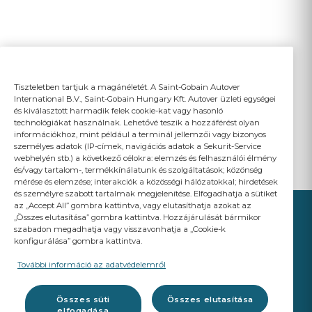
Tiszteletben tartjuk a magánéletét. A Saint-Gobain Autover
International B.V., Saint-Gobain Hungary Kft. Autover üzleti egységei
és kiválasztott harmadik felek cookie-kat vagy hasonló
technológiákat használnak. Lehetővé teszik a hozzáférést olyan
információkhoz, mint például a terminál jellemzői vagy bizonyos
személyes adatok (IP-címek, navigációs adatok a Sekurit-Service
webhelyén stb.) a következő célokra: elemzés és felhasználói élmény
és/vagy tartalom-, termékkínálatunk és szolgáltatások; közönség
mérése és elemzése; interakciók a közösségi hálózatokkal; hirdetések
és személyre szabott tartalmak megjelenítése. Elfogadhatja a sütiket
az „Accept All” gombra kattintva, vagy elutasíthatja azokat az
„Összes elutasítása” gombra kattintva. Hozzájárulását bármikor
szabadon megadhatja vagy visszavonhatja a „Cookie-k
konfigurálása” gombra kattintva.
YOUR BUSINESS
MATTERS
További információ az adatvédelemről
A Saint-Gobain brand
Összes süti
Összes elutasítása
elfogadása