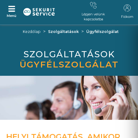
Lépjen velünk
Menü
Fiókom
kapcsolatba
Ugrás
Ugrás
>
>
Kezdőlap
Szolgáltatások
Ügyfélszolgálat
a
a
tartalomra
navigációs
menüre
SZOLGÁLTATÁSOK
ÜGYFÉLSZOLGÁLAT
HELYI TÁMOGATÁS, AMIKOR