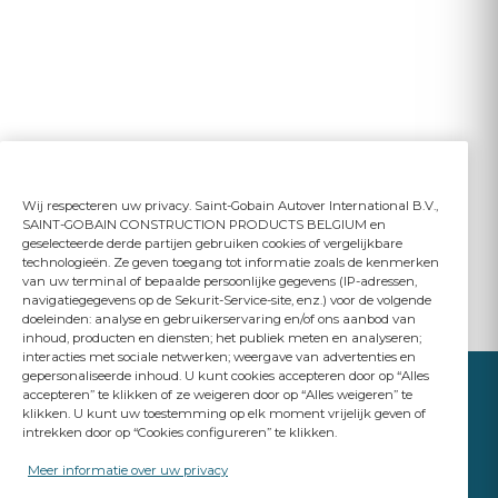
Wij respecteren uw privacy. Saint-Gobain Autover International B.V.,
SAINT-GOBAIN CONSTRUCTION PRODUCTS BELGIUM en
geselecteerde derde partijen gebruiken cookies of vergelijkbare
technologieën. Ze geven toegang tot informatie zoals de kenmerken
van uw terminal of bepaalde persoonlijke gegevens (IP-adressen,
navigatiegegevens op de Sekurit-Service-site, enz.) voor de volgende
doeleinden: analyse en gebruikerservaring en/of ons aanbod van
inhoud, producten en diensten; het publiek meten en analyseren;
interacties met sociale netwerken; weergave van advertenties en
gepersonaliseerde inhoud. U kunt cookies accepteren door op “Alles
accepteren” te klikken of ze weigeren door op “Alles weigeren” te
klikken. U kunt uw toestemming op elk moment vrijelijk geven of
intrekken door op “Cookies configureren” te klikken.
YOUR BUSINESS
MATTERS
Meer informatie over uw privacy
A Saint-Gobain brand