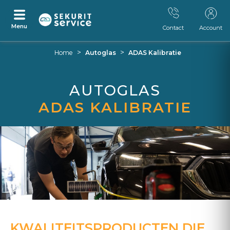
Menu
Contact
Account
Ga
Ga
>
>
Home
Autoglas
ADAS Kalibratie
naar
naar
inhoud
navigatiemenu
AUTOGLAS
ADAS KALIBRATIE
KWALITEITSPRODUCTEN DIE