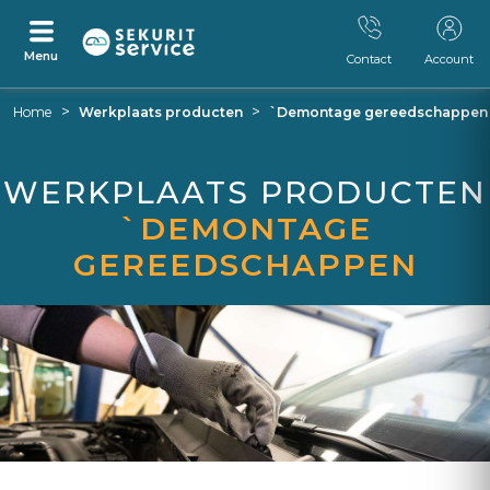
Menu
Contact
Account
Ga
Ga
>
>
Home
Werkplaats producten
`Demontage gereedschappen
naar
naar
inhoud
navigatiemenu
WERKPLAATS PRODUCTEN
`DEMONTAGE
GEREEDSCHAPPEN