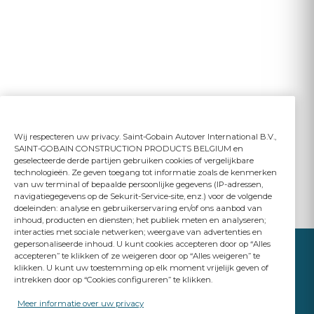
Wij respecteren uw privacy. Saint-Gobain Autover International B.V.,
SAINT-GOBAIN CONSTRUCTION PRODUCTS BELGIUM en
geselecteerde derde partijen gebruiken cookies of vergelijkbare
technologieën. Ze geven toegang tot informatie zoals de kenmerken
van uw terminal of bepaalde persoonlijke gegevens (IP-adressen,
navigatiegegevens op de Sekurit-Service-site, enz.) voor de volgende
doeleinden: analyse en gebruikerservaring en/of ons aanbod van
inhoud, producten en diensten; het publiek meten en analyseren;
interacties met sociale netwerken; weergave van advertenties en
gepersonaliseerde inhoud. U kunt cookies accepteren door op “Alles
accepteren” te klikken of ze weigeren door op “Alles weigeren” te
klikken. U kunt uw toestemming op elk moment vrijelijk geven of
intrekken door op “Cookies configureren” te klikken.
YOUR BUSINESS
MATTERS
Meer informatie over uw privacy