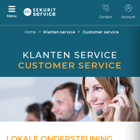
Menu
Contact
Account
Ga
Ga
>
>
Home
Klanten service
Customer service
naar
naar
inhoud
navigatiemenu
KLANTEN SERVICE
CUSTOMER SERVICE
LOKALE ONDERSTEUNING