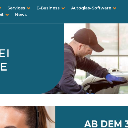
Services
E-Business
Autoglas-Software
it
News
EI
CE