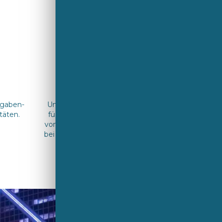
Kundenservice
kgaben-
Unser Vertriebsinnendienst vor Ort ist
täten.
für Sie da, wenn Sie sie brauchen. Wir
von Sekurit Service helfen Ihnen gerne
bei allen Fragen rund um Ihren Auftrag.