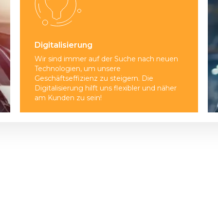
Digitalisierung
Wir sind immer auf der Suche nach neuen
Technologien, um unsere
Geschäftseffizienz zu steigern. Die
Digitalisierung hilft uns flexibler und näher
am Kunden zu sein!