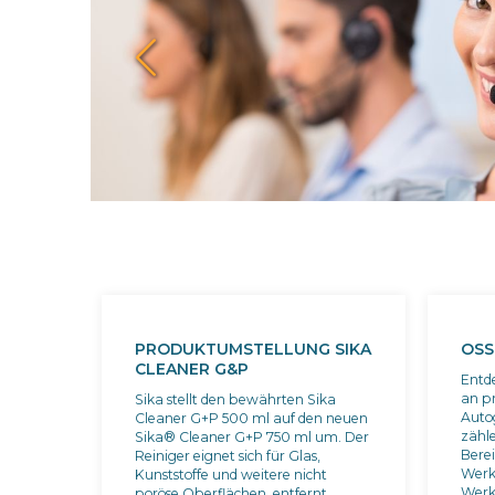
PRODUKTUMSTELLUNG SIKA
OSS
CLEANER G&P
Entd
an p
Sika stellt den bewährten Sika
Auto
Cleaner G+P 500 ml auf den neuen
zähl
Sika® Cleaner G+P 750 ml um. Der
Bere
Reiniger eignet sich für Glas,
Werk
Kunststoffe und weitere nicht
Werk
poröse Oberflächen, entfernt