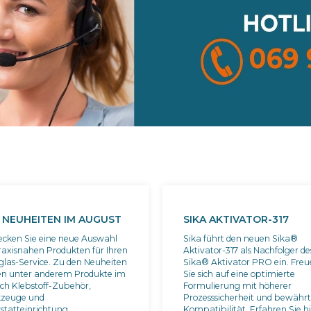
 NEUHEITEN IM AUGUST
SIKA AKTIVATOR-317
ecken Sie eine neue Auswahl
Sika führt den neuen Sika®
raxisnahen Produkten für Ihren
Aktivator-317 als Nachfolger de
glas-Service. Zu den Neuheiten
Sika® Aktivator PRO ein. Fre
en unter anderem Produkte im
Sie sich auf eine optimierte
ich Klebstoff-Zubehör,
Formulierung mit höherer
zeuge und
Prozesssicherheit und bewährt
statteinrichtung.
Kompatibilität. Erfahren Sie h