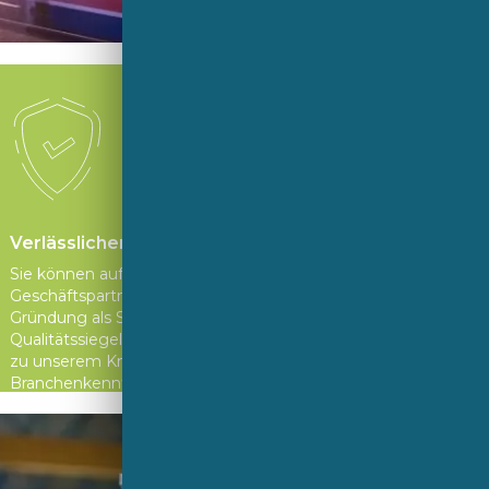
Verlässlicher Partner
Sie können auf uns als Ihren zuverlässigen
Geschäftspartner zählen. Von unserer
Gründung als Saint-Gobain, dem Sekurit-
Qualitätssiegel auf jeder Verglasung bis hin
zu unserem Know-how und unserer
Branchenkenntnis.