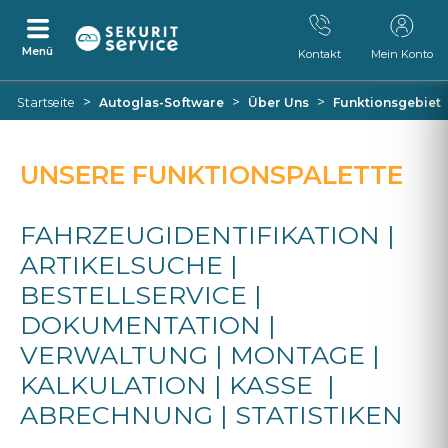
Menü
Kontakt
Mein Konto
Zum
Zum
>
>
>
Startseite
Autoglas-Software
Über Uns
Funktionsgebiet
Inhalt
Navigationsmenü
springen
springen
UNSERE FUNKTIONSPALETTE
FAHRZEUGIDENTIFIKATION |
ARTIKELSUCHE |
BESTELLSERVICE |
DOKUMENTATION |
VERWALTUNG | MONTAGE |
KALKULATION | KASSE |
ABRECHNUNG | STATISTIKEN