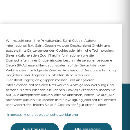
Wir respektieren Ihre Privatsphäre. Saint-Gobain Autover
International B.V., Saint-Gobain Autover Deutschland GmbH und
ausgewählte Dritte verwenden Cookies oder ähnliche Technologien.
Sie ermöglichen den Zugriff auf Informationen wie die
Eigenschaften Ihres Endgeräts oder bestimmte personenbezogene
Daten (IP-Adressen, Navigationsdaten auf der Sekurit-Service-
Website usw.) für folgende Zwecke: Analyse und Benutzererfahrung
und/oder unser Angebot an Inhalten, Produkten und
Dienstleistungen; Zielgruppen messen und analysieren;
Interaktionen mit sozialen Netzwerken; Anzeige von Werbung und
personalisierten Inhalten. Sie können Cookies akzeptieren, indem Sie
auf „Alle akzeptieren“ klicken, oder sie ablehnen, indem Sie auf „Alle
ablehnen“ klicken. Sie können Ihre Einwilligung jederzeit frei erteilen
oder widerrufen, indem Sie auf „Cookies konfigurieren“ klicken.
IHR ERFOLG IST UNSER
ANSPRUCH
Impressum und agb datenschutzerklarung
A Saint-Gobain brand
Alle Cookies
Alle ablehnen