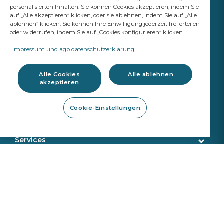
personalisierten Inhalten. Sie können Cookies akzeptieren, indem Sie
auf „Alle akzeptieren“ klicken, oder sie ablehnen, indem Sie auf „Alle
ablehnen“ klicken. Sie können Ihre Einwilligung jederzeit frei erteilen
oder widerrufen, indem Sie auf „Cookies konfigurieren“ klicken.
IHR ERFOLG IST UNSER
ANSPRUCH
Impressum und agb datenschutzerklarung
A Saint-Gobain brand
Alle Cookies
Alle ablehnen
akzeptieren
Autoglas
Cookie-Einstellungen
OE Qualität
Werkzeuge
ADAS Kalibrierung
Steinschlagreparatur
Services
Demontage Werkzeuge
Kundenservice
E-Business
Montageprodukte
Lieferung
Kalibrierwerkzeug
Identifikation
Autoglas-Software
Sekurit Partner
Werkzeugkatalog
VIN Suche
Information zur REACH Verordnung
Kunden & Partner
Über uns
Rückgaben und Reklamationen
Produktsicherheit
Kontakt Software
Montageanleitungen
Wer wir sind