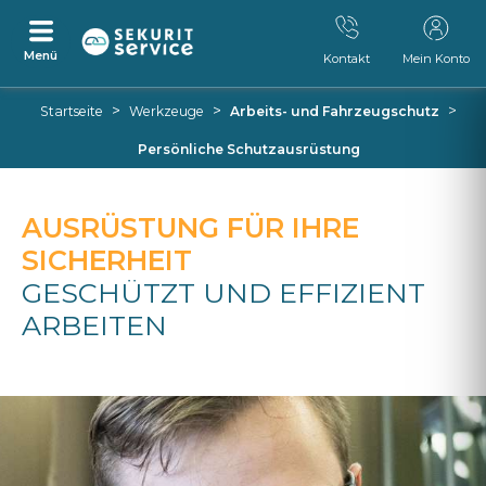
Menü
Kontakt
Mein Konto
Zum
Zum
>
>
>
Startseite
Werkzeuge
Arbeits- und Fahrzeugschutz
Inhalt
Navigationsmenü
springen
springen
Persönliche Schutzausrüstung
AUSRÜSTUNG FÜR IHRE
SICHERHEIT
GESCHÜTZT UND EFFIZIENT
ARBEITEN