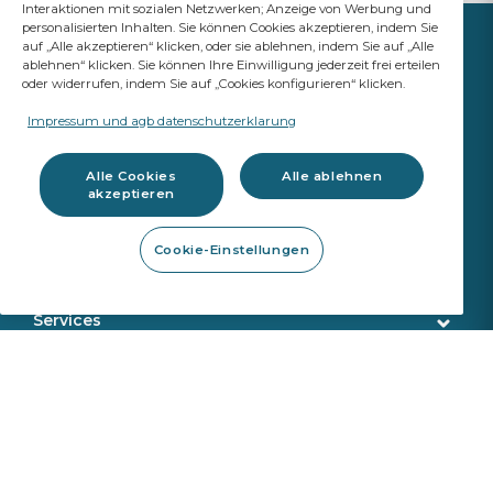
Interaktionen mit sozialen Netzwerken; Anzeige von Werbung und
personalisierten Inhalten. Sie können Cookies akzeptieren, indem Sie
auf „Alle akzeptieren“ klicken, oder sie ablehnen, indem Sie auf „Alle
ablehnen“ klicken. Sie können Ihre Einwilligung jederzeit frei erteilen
oder widerrufen, indem Sie auf „Cookies konfigurieren“ klicken.
IHR ERFOLG IST UNSER
ANSPRUCH
Impressum und agb datenschutzerklarung
A Saint-Gobain brand
Alle Cookies
Alle ablehnen
akzeptieren
Autoglas
Cookie-Einstellungen
OE Qualität
Werkzeuge
ADAS Kalibrierung
Steinschlagreparatur
Services
Demontage Werkzeuge
Kundenservice
E-Business
Montageprodukte
Lieferung
Kalibrierwerkzeug
Identifikation
Autoglas-Software
Sekurit Partner
Werkzeugkatalog
VIN Suche
Information zur REACH Verordnung
Kunden & Partner
Über uns
Rückgaben und Reklamationen
Produktsicherheit
Kontakt Software