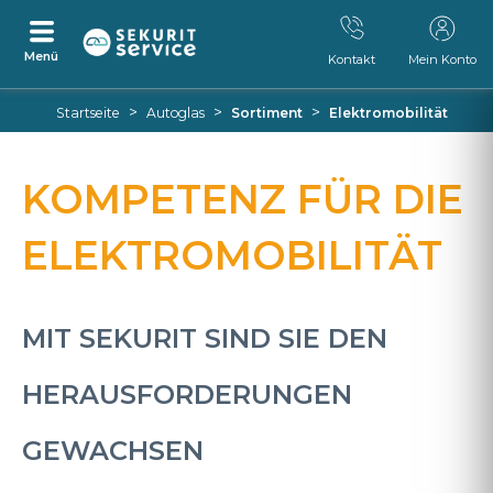
Menü
Kontakt
Mein Konto
Zum
Zum
>
>
>
Startseite
Autoglas
Sortiment
Elektromobilität
Inhalt
Navigationsmenü
springen
springen
KOMPETENZ FÜR DIE
ELEKTROMOBILITÄT
MIT SEKURIT SIND SIE DEN
HERAUSFORDERUNGEN
GEWACHSEN