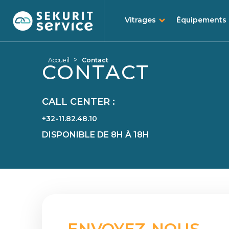
Vitrages
Équipements
Aller
Aller
au
au
>
Accueil
Contact
CONTACT
contenu
menu
CALL CENTER :
+32-11.82.48.10
DISPONIBLE DE 8H À 18H