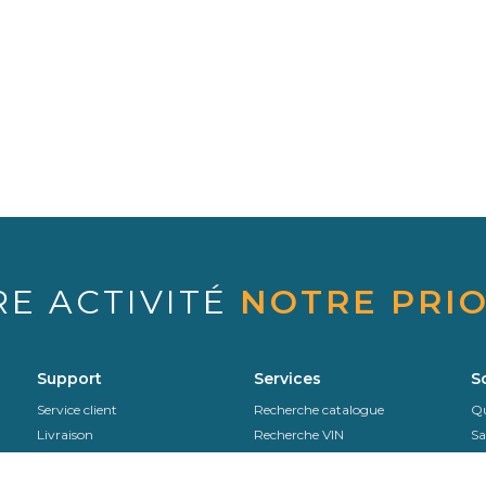
RE ACTIVITÉ
NOTRE PRIO
Support
Services
S
Service client
Recherche catalogue
Qu
Livraison
Recherche VIN
Sa
Sekurit Partner
Assistance en ligne
Se
SAV & Retours
Co