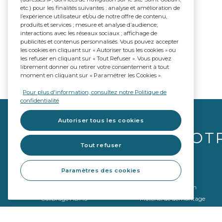
etc.) pour les finalités suivantes : analyse et amélioration de
l’expérience utilisateur et/ou de notre offre de contenu,
produits et services ; mesure et analyse d’audience;
interactions avec les réseaux sociaux ; affichage de
publicités et contenus personnalisés. Vous pouvez accepter
les cookies en cliquant sur « Autoriser tous les cookies » ou
les refuser en cliquant sur « Tout Refuser ». Vous pouvez
librement donner ou retirer votre consentement à tout
moment en cliquant sur « Paramétrer les Cookies ».
Pour plus d'information, consultez notre Politique de
confidentialité
Autoriser tous les cookies
VOT
Tout refuser
Paramètres des cookies
Vitrages
Équipements
Qualité OE
Outils de réparation
Calibrage ADAS
Matériel de démontage
Matériel de montage
Outils de calibrage