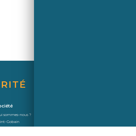
RITÉ
Une marque de Saint-Gobain
ociété
i sommes-nous ?
int-Gobain
kurit
nformité