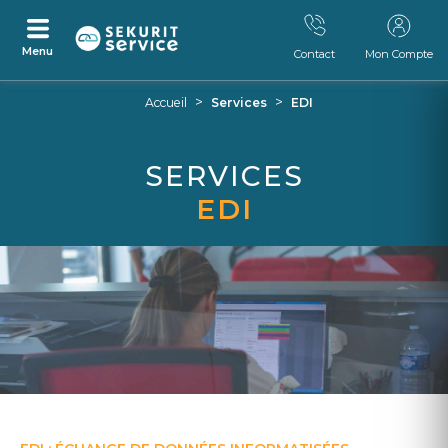
Menu
Contact
Mon Compte
Aller
Aller
>
>
Accueil
Services
EDI
au
au
contenu
menu
SERVICES
EDI