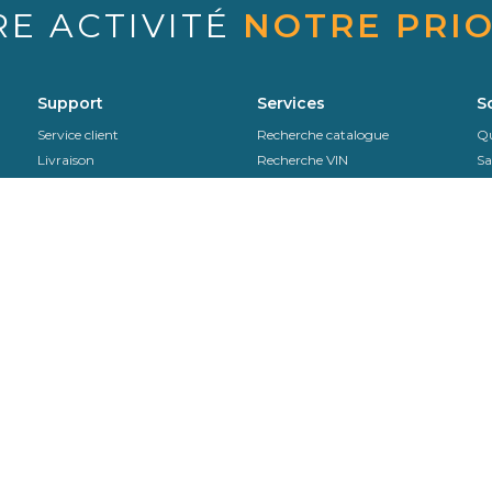
RE ACTIVITÉ
NOTRE PRIO
Support
Services
S
Service client
Recherche catalogue
Qu
Livraison
Recherche VIN
Sa
Sekurit Partner
Assistance en ligne
Se
SAV & Retours
Co
Instructions de pose
EDI
Contactez-nous
+32-11.82.48.10
Disponible de 8:30h à 17h
Par Mail