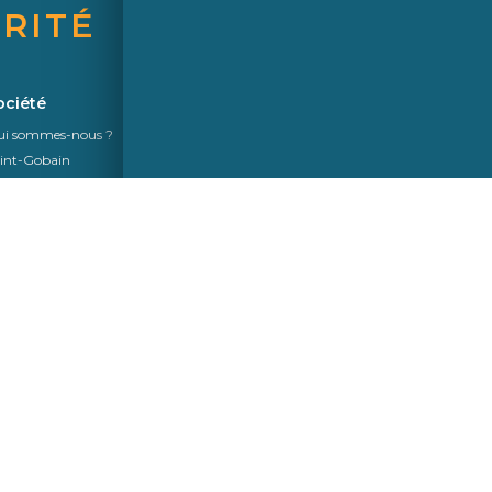
RITÉ
Une marque de Saint-Gobain
ociété
i sommes-nous ?
int-Gobain
kurit
nformité
Suivez-Nous