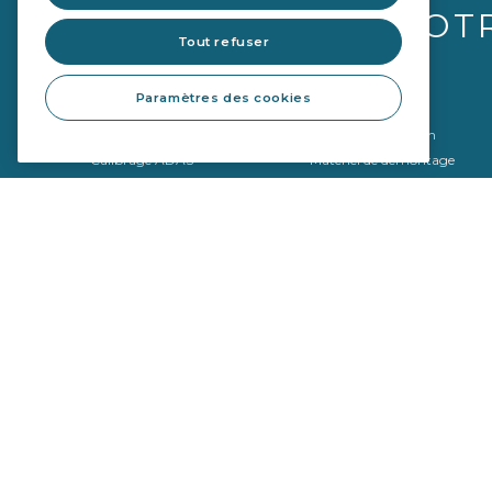
VOT
Tout refuser
Paramètres des cookies
Vitrages
Équipements
Qualité OE
Outils de réparation
Calibrage ADAS
Matériel de démontage
Matériel de montage
Outils de calibrage
Politique de confidentialité
Politique de cookies
Copyright © 2026 Sekurit Service France. Tous droits réservés.