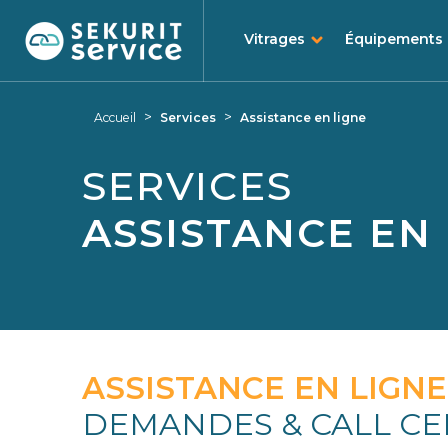
Vitrages
Équipements
Aller
Aller
au
au
>
>
Accueil
Services
Assistance en ligne
contenu
menu
SERVICES
ASSISTANCE EN
ASSISTANCE EN LIGNE
DEMANDES & CALL C