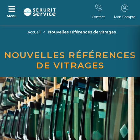
Menu
Contact
Mon Compte
Aller
Aller
>
Accueil
Nouvelles références de vitrages
au
au
contenu
menu
NOUVELLES RÉFÉRENCES
DE VITRAGES