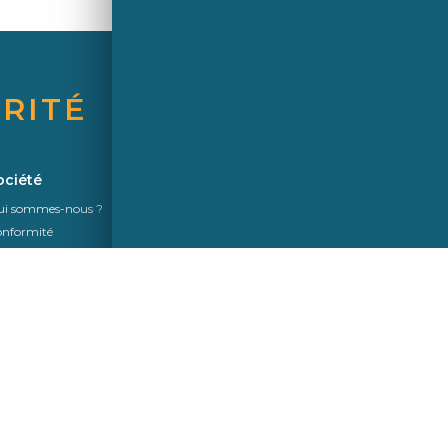
RITÉ
Une marque de Saint-Gobain
ociété
Actualités
i sommes-nous ?
nformité
ganisation Commerciale
s verriers partenaires