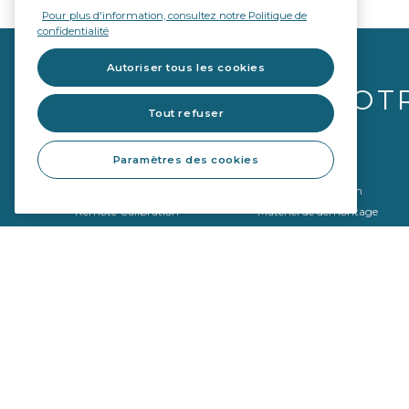
Pour plus d'information, consultez notre Politique de
confidentialité
Autoriser tous les cookies
VOT
Tout refuser
Paramètres des cookies
Vitrages
Équipements
Qualité OE
Outils de réparation
Remote Calibration
Matériel de démontage
Matériel de montage
Outils de calibrage
SEKURFIT ™ - Table de pose