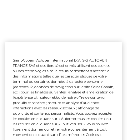
Saint-Gobain Autover International B.V., S-G AUTOVER
FRANCE SAS et des tiers sélectionnés utilisent des cookies
ou des technologies similaires. Ils permettent d’accéder à
des informations telles que les caractéristiques de votre
terminal ou certaines données à caractère personnel
(adresses IP, données de navigation sur le site Saint-Gobain,
etc.) pour les finalités suivantes : analyse et amélioration de
l’expérience utilisateur et/ou de notre offre de contenu,
produits et services ; mesure et analyse d’audience;
interactions avec les réseaux sociaux ; affichage de
publicités et contenus personnalisés. Vous pouvez accepter
les cookies en cliquant sur « Autoriser tous les cookies » ou
les refuser en cliquant sur « Tout Refuser ». Vous pouvez
librement donner ou retirer votre consentement à tout
moment en cliquant sur « Paramétrer les Cookies ».