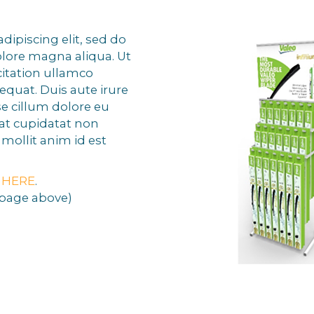
dipiscing elit, sed do
lore magna aliqua. Ut
itation ullamco
equat. Duis aute irure
se cillum dolore eu
cat cupidatat non
 mollit anim id est
k
HERE
.
t page above)