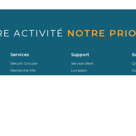
RE ACTIVITÉ
NOTRE PRIO
Services
Support
S
Sekurit Circular
Service client
Qu
Recherche VIN
Livraison
Co
Recherche catalogue
Télécharger notre catalogue en
Or
version PDF
SAV & Retours
No
Instructions de pose
EDI
Remote Calibration