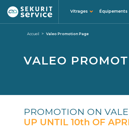
Vitrages
Équipements
Aller
Aller
au
au
>
Accueil
Valeo Promotion Page
contenu
menu
VALEO PROMOT
PROMOTION ON VAL
UP UNTIL 10th OF APR